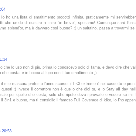
1:04
Io ho una lista di smaltimento prodotti infinita, praticamente mi servirebbe
ti che credo di riuscire a finire "in breve", speriamo! Comunque sarò l'uni
amo splend'or, ma è davvero così buono? :) un salutino, passa a trovarmi se 
11:34
 che lo uso non di più, prima lo conoscevo solo di fama, e devo dire che va
o che costa! e in bocca al lupo con il tuo smaltimento ;)
il mio mascara preferito l'anno scorso. il I <3 extreme è nel cassetto e pron
uesti :) invece il correttore non è quello che dici tu, è lo Stay all day nel
ale per quello che costa, solo che ripeto devo riprovarlo e vedere se mi f
q il 3in1 è buono, ma ti consiglio il famoso Full Coverage di kiko, io l'ho appe
e 20:58