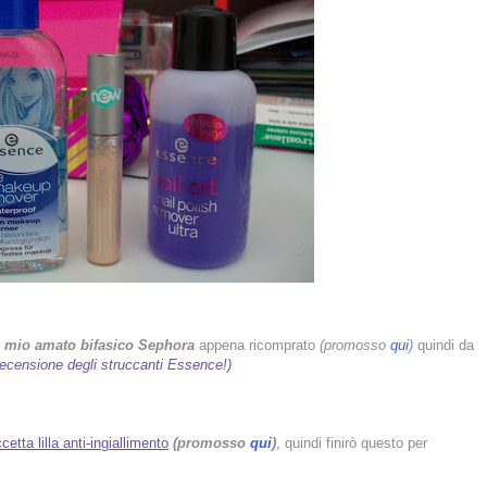
al mio amato bifasico Sephora
appena ricomprato
(promosso
qui
)
quindi da
recensione degli struccanti Essence!)
etta lilla anti-ingiallimento
(promosso
qui
)
, quindi finirò questo per