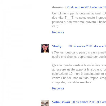
Anonimo
20 dicembre 2011 alle ore 1
Complimenti per la determinazione! :D 
due vite T___T ho selezionato i prodot
persona a non aver mai provato il bals
va :)
Rispondi
Sbally
20 dicembre 2011 alle ore 
@Venus: guarda io penso sia un annetto
quello che dicono, soprattutto per quell
@carla: quello verde è buonissimo, era 
ad essere usato appena finisco uno di q
colorazione 10, non è assolutamente m
venire i brufoli, non mi fido troppo. cm
comprato, dovrebbe meritare
Rispondi
Sofia Bóvari
20 dicembre 2011 alle or