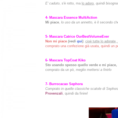
E' caduto
, s'è rotto, ma
lo adoro
,
quindi bisogna f
4- Mascara Essence MultiAction
Mi piace
,
lo uso da un annetto
, è il secondo c
5- Mascara Catrice OurBest
Volume
Ever
Non mi piace
(vedi
qui
)
,
cioè tutte lo adorate
comprato una confezione già usata, quindi un 
6- Mascara TopCoat Kiko
Sto usando spesso quello verde e mi piace,
comprato da un pò,
meglio mettersi a finirlo
7- Burrocacao Sephora
Comprato in quelle classiche scatole di Sephora
Provenzali
, quindi da finire!