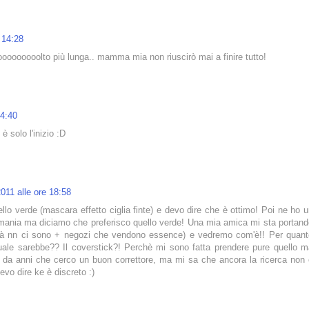
 14:28
ooooooooolto più lunga.. mamma mia non riuscirò mai a finire tutto!
14:40
 solo l'inizio :D
011 alle ore 18:58
o verde (mascara effetto ciglia finte) e devo dire che è ottimo! Poi ne ho 
k mania ma diciamo che preferisco quello verde! Una mia amica mi sta portan
ittà nn ci sono + negozi che vendono essence) e vedremo com'è!! Per quant
, quale sarebbe?? Il coverstick?! Perchè mi sono fatta prendere pure quello 
 da anni che cerco un buon correttore, ma mi sa che ancora la ricerca non 
devo dire ke è discreto :)