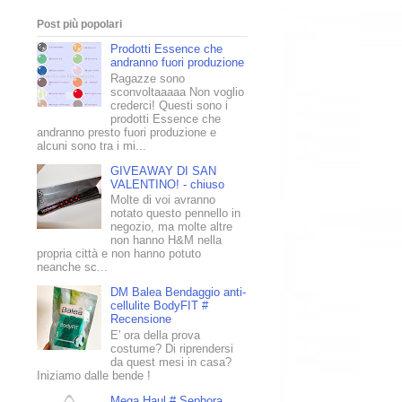
Post più popolari
Prodotti Essence che
andranno fuori produzione
Ragazze sono
sconvoltaaaaa Non voglio
crederci! Questi sono i
prodotti Essence che
andranno presto fuori produzione e
alcuni sono tra i mi...
GIVEAWAY DI SAN
VALENTINO! - chiuso
Molte di voi avranno
notato questo pennello in
negozio, ma molte altre
non hanno H&M nella
propria città e non hanno potuto
neanche sc...
DM Balea Bendaggio anti-
cellulite BodyFIT #
Recensione
E' ora della prova
costume? Di riprendersi
da quest mesi in casa?
Iniziamo dalle bende !
Mega Haul # Sephora,