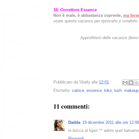
10- Correttore Essence
Non è male, è abbastanza coprente,
ma forse
usare queste vacanze per riprovarlo e smaltirlo
Approfitterò delle vacanze (brevi
Pubblicato da
Sbally
alle
12:01
Etichette:
catrice
,
essence
,
kiko
,
lush
,
makeup
11 commenti:
Dadda
19 dicembre 2011 alle ore 12:0
in bocca al lupo! ^^ adoro quel balsamo
Rispondi