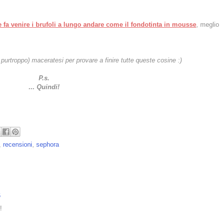
 fa venire i brufoli a lungo andare come il fondotinta in mousse
, meglio
 purtroppo) maceratesi per provare a finire tutte queste cosine :)
P.s.
... Quindi!
,
recensioni
,
sephora
6
!