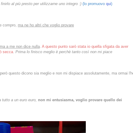
inirlo al più presto per utilizzarne uno integro :)
(lo promuovo
qui
)
he compro,
ma ne ho altri che voglio provare
, ma a me non dice nulla
.
A questo punto sarò stata io quella sfigata da aver
pò secca
.
Prima lo finisco meglio è perchè tanto così non mi piace
però questo dicono sia meglio e non mi dispiace assolutamente, ma ormai l'h
 tutto a un euro euro,
non mi entusiasma, voglio provare quello dei