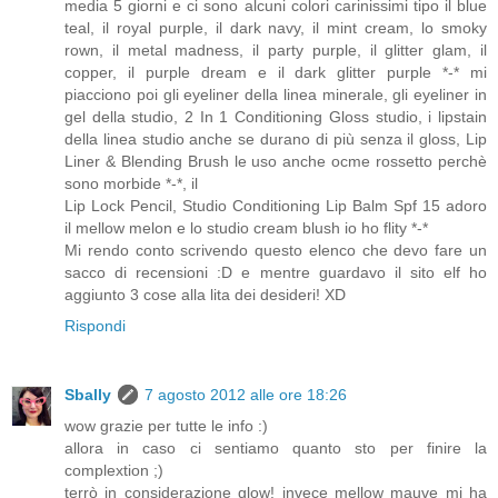
media 5 giorni e ci sono alcuni colori carinissimi tipo il blue
teal, il royal purple, il dark navy, il mint cream, lo smoky
rown, il metal madness, il party purple, il glitter glam, il
copper, il purple dream e il dark glitter purple *-* mi
piacciono poi gli eyeliner della linea minerale, gli eyeliner in
gel della studio, 2 In 1 Conditioning Gloss studio, i lipstain
della linea studio anche se durano di più senza il gloss, Lip
Liner & Blending Brush le uso anche ocme rossetto perchè
sono morbide *-*, il
Lip Lock Pencil, Studio Conditioning Lip Balm Spf 15 adoro
il mellow melon e lo studio cream blush io ho flity *-*
Mi rendo conto scrivendo questo elenco che devo fare un
sacco di recensioni :D e mentre guardavo il sito elf ho
aggiunto 3 cose alla lita dei desideri! XD
Rispondi
Sbally
7 agosto 2012 alle ore 18:26
wow grazie per tutte le info :)
allora in caso ci sentiamo quanto sto per finire la
complextion ;)
terrò in considerazione glow! invece mellow mauve mi ha