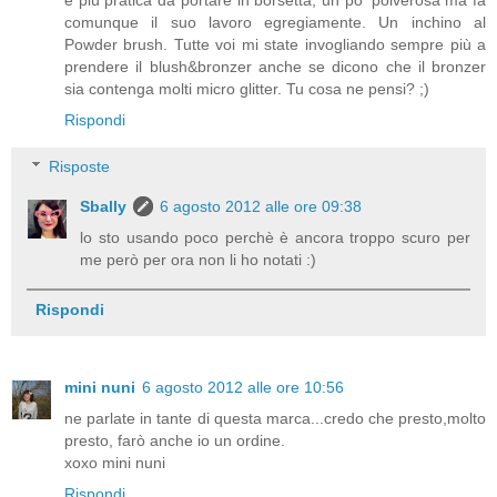
è più pratica da portare in borsetta, un po' polverosa ma fa
comunque il suo lavoro egregiamente. Un inchino al
Powder brush. Tutte voi mi state invogliando sempre più a
prendere il blush&bronzer anche se dicono che il bronzer
sia contenga molti micro glitter. Tu cosa ne pensi? ;)
Rispondi
Risposte
Sbally
6 agosto 2012 alle ore 09:38
lo sto usando poco perchè è ancora troppo scuro per
me però per ora non li ho notati :)
Rispondi
mini nuni
6 agosto 2012 alle ore 10:56
ne parlate in tante di questa marca...credo che presto,molto
presto, farò anche io un ordine.
xoxo mini nuni
Rispondi