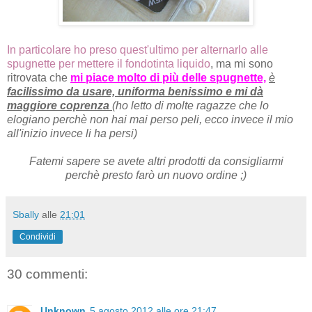
In particolare ho preso quest'ultimo per alternarlo alle
spugnette per mettere il fondotinta liquido
, ma mi sono
ritrovata che
mi piace molto di più delle spugnette,
è
facilissimo da usare, uniforma benissimo e mi dà
maggiore coprenza
(ho letto di molte ragazze che lo
elogiano perchè non hai mai perso peli, ecco invece il mio
all'inizio invece li ha persi)
Fatemi sapere se avete altri prodotti da consigliarmi
perchè presto farò un nuovo ordine ;)
Sbally
alle
21:01
Condividi
30 commenti:
Unknown
5 agosto 2012 alle ore 21:47