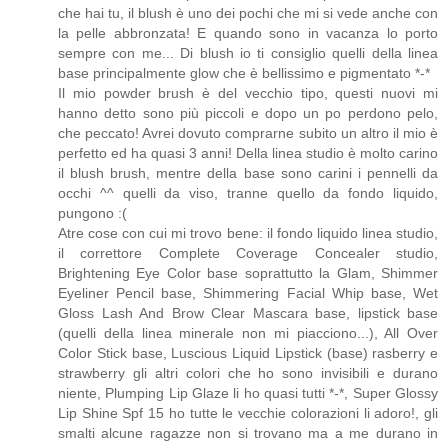
che hai tu, il blush è uno dei pochi che mi si vede anche con
la pelle abbronzata! E quando sono in vacanza lo porto
sempre con me... Di blush io ti consiglio quelli della linea
base principalmente glow che è bellissimo e pigmentato *-*
Il mio powder brush è del vecchio tipo, questi nuovi mi
hanno detto sono più piccoli e dopo un po perdono pelo,
che peccato! Avrei dovuto comprarne subito un altro il mio è
perfetto ed ha quasi 3 anni! Della linea studio è molto carino
il blush brush, mentre della base sono carini i pennelli da
occhi ^^ quelli da viso, tranne quello da fondo liquido,
pungono :(
Atre cose con cui mi trovo bene: il fondo liquido linea studio,
il correttore Complete Coverage Concealer studio,
Brightening Eye Color base soprattutto la Glam, Shimmer
Eyeliner Pencil base, Shimmering Facial Whip base, Wet
Gloss Lash And Brow Clear Mascara base, lipstick base
(quelli della linea minerale non mi piacciono...), All Over
Color Stick base, Luscious Liquid Lipstick (base) rasberry e
strawberry gli altri colori che ho sono invisibili e durano
niente, Plumping Lip Glaze li ho quasi tutti *-*, Super Glossy
Lip Shine Spf 15 ho tutte le vecchie colorazioni li adoro!, gli
smalti alcune ragazze non si trovano ma a me durano in