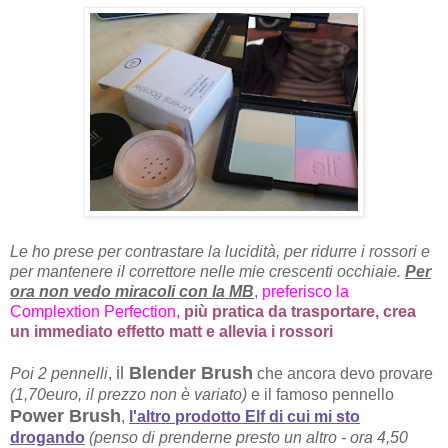
Le ho prese per contrastare la lucidità, per ridurre i rossori e
per mantenere il correttore nelle mie crescenti occhiaie.
Per
ora non vedo miracoli con la MB
,
preferisco la
Complextion Perfection,
più pratica da trasportare, crea
un immediato effetto matt e allevia i rossori
il
Blender Brush
Poi 2 pennelli
,
che ancora devo provare
(1,70euro, il prezzo non è variato)
e il famoso pennello
Power Brush
,
l'altro prodotto Elf di cui mi sto
drogando
(penso di prenderne presto un altro - ora 4,50