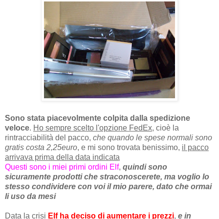
Sono stata piacevolmente colpita dalla spedizione
veloce
.
Ho sempre scelto l'opzione FedEx
, cioè la
rintracciabilità del pacco,
che quando le spese normali sono
gratis costa 2,25euro
, e mi sono trovata benissimo,
il pacco
arrivava prima della data indicata
Questi sono i miei primi ordini Elf
,
quindi sono
sicuramente prodotti che straconoscerete, ma voglio lo
stesso condividere con voi il mio parere, dato che ormai
li uso da mesi
Data la crisi
Elf ha deciso di aumentare i prezzi
,
e in