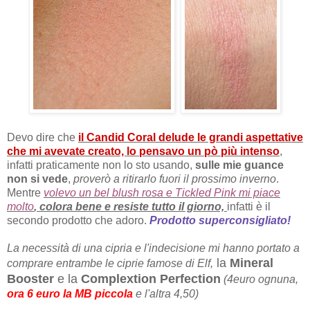
Devo dire che
il Candid Coral delude le grandi aspettative
che mi avevate creato, lo pensavo un pò più intenso
,
infatti praticamente non lo sto usando,
sulle mie guance
non si vede
,
proverò a ritirarlo fuori il prossimo inverno
.
Mentre
volevo un bel blush rosa e Tickled Pink mi piace
molto
, colora bene e resiste tutto il giorno,
infatti è il
secondo prodotto che adoro.
Prodotto superconsigliato!
La necessità di una cipria e l'indecisione mi hanno portato a
la
Mineral
comprare entrambe le ciprie famose di Elf,
Booster
e la
Complextion Perfection
(4euro ognuna,
ora 6 euro la MB piccola
e l'altra 4,50)