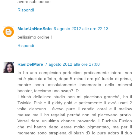
avere subitooooo
Rispondi
MakeUpNonSolo
6 agosto 2012 alle ore 22:13
bellissimo ordine!!
Rispondi
RaelDelMare
7 agosto 2012 alle ore 17:08
Io ho una complexion perfection praticamente intera, non
mi è piaciuta affatto, dopo 5 minuti ero più lucida di prima,
mentre sono assolutamente innamorata della mineral
booster, facciamo uno swap? :D
I blush dellalinea studio non mi piacciono granchè, ho il
Twinkle Pink e il giddy gold e paticamente li avrò usati 2
volte ciascuno... Avevo pure il candid coral e il mellow
mauve ma li ho regalati perchè non mi piacevano prorio.
Vorrei dare un'ultima chance provando il Fuchsia Fusion
che mi hanno detto essre molto pigmentato, ma per il
momento sono strapiena di blush :D Io pure adoro il duo