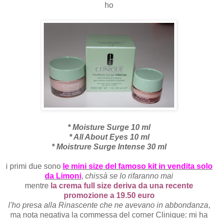
ho
* Moisture Surge 10 ml
* All About Eyes 10 ml
* Moistrure Surge Intense 30 ml
i primi due sono
le mini size del famoso kit in vendita solo
da Limoni
,
chissà se lo rifaranno mai
mentre
la crema full size deriva da una recente
promozione a 19.50 euro
l'ho presa alla Rinascente che ne avevano in abbondanza
,
ma nota negativa la commessa del corner Clinique: mi ha