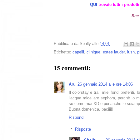
QUI
trovate tutti i prodott
See 
Pubblicato da
Sbally
alle
14:01
Etichette:
capelli
,
clinique
,
estee lauder
,
lush
,
p
15 commenti:
Aru
26 gennaio 2014 alle ore 14:06
Il colorstay è tra i miei fondi preferiti
l'acqua micellare sephora, perchè io m
so come mai XD e poi anche lo sciampo L
Buona domenica, baciii!!
Rispondi
Risposte