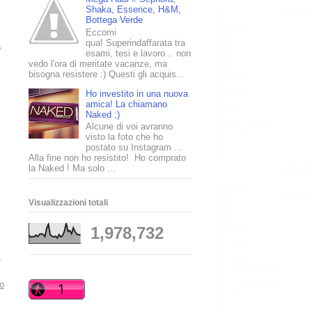
Shaka, Essence, H&M,
Bottega Verde
Eccomi
qua! Superindaffarata tra
a
esami, tesi e lavoro... non
vedo l'ora di meritate vacanze, ma
bisogna resistere :) Questi gli acquis...
Ho investito in una nuova
amica! La chiamano
Naked ;)
Alcune di voi avranno
visto la foto che ho
postato su Instagram ...
Alla fine non ho resistito! Ho comprato
la Naked ! Ma solo ...
Visualizzazioni totali
1,978,732
o
to