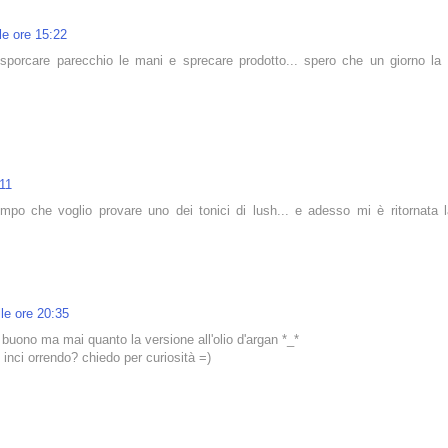
le ore 15:22
 sporcare parecchio le mani e sprecare prodotto... spero che un giorno la
:11
tempo che voglio provare uno dei tonici di lush... e adesso mi è ritornata 
le ore 20:35
 buono ma mai quanto la versione all'olio d'argan *_*
 inci orrendo? chiedo per curiosità =)