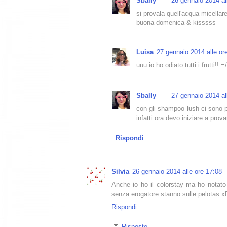
Sbally
26 gennaio 2014 al
si provala quell'acqua micellar
buona domenica & kisssss
Luisa
27 gennaio 2014 alle or
uuu io ho odiato tutti i frutti!! =/
Sbally
27 gennaio 2014 al
con gli shampoo lush ci sono pa
infatti ora devo iniziare a pro
Rispondi
Silvia
26 gennaio 2014 alle ore 17:08
Anche io ho il colorstay ma ho notato
senza erogatore stanno sulle pelotas xD
Rispondi
Risposte