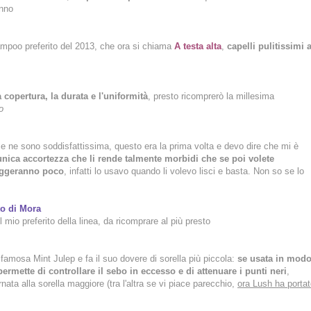
anno
mpoo preferito del 2013, che ora si chiama
A testa alta
,
capelli pulitissimi 
 copertura, la durata e l'uniformità
, presto ricomprerò la millesima
o
 e ne sono soddisfattissima, questo era la prima volta e devo dire che mi è
, unica accortezza che li rende talmente morbidi che se poi volete
eggeranno poco
, infatti lo usavo quando li volevo lisci e basta. Non so se lo
o di Mora
l mio preferito della linea, da ricomprare al più presto
famosa Mint Julep e fa il suo dovere di sorella più piccola:
se usata in mod
ermette di controllare il sebo in eccesso e di attenuare i punti neri
,
nata alla sorella maggiore (tra l'altra se vi piace parecchio,
ora Lush ha porta