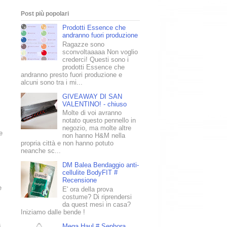
Post più popolari
Prodotti Essence che
andranno fuori produzione
Ragazze sono
sconvoltaaaaa Non voglio
crederci! Questi sono i
prodotti Essence che
andranno presto fuori produzione e
alcuni sono tra i mi...
GIVEAWAY DI SAN
VALENTINO! - chiuso
Molte di voi avranno
notato questo pennello in
negozio, ma molte altre
e
non hanno H&M nella
propria città e non hanno potuto
neanche sc...
DM Balea Bendaggio anti-
cellulite BodyFIT #
Recensione
e
E' ora della prova
costume? Di riprendersi
da quest mesi in casa?
Iniziamo dalle bende !
a
Mega Haul # Sephora,