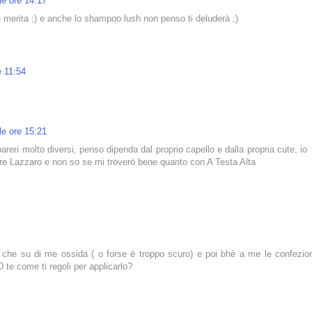
le ore 14:17
e merita ;) e anche lo shampoo lush non penso ti deluderà ;)
e 11:54
le ore 15:21
reri molto diversi, penso dipenda dal proprio capello e dalla propria cute, io
vare Lazzaro e non so se mi troverò bene quanto con A Testa Alta
 che su di me ossida ( o forse è troppo scuro) e poi bhè a me le confezion
 te come ti regoli per applicarlo?