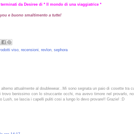
i terminati da Desiree di * Il mondo di una viaggiatrice *
you e buono smaltimento a tutte!
rodotti viso
,
recensioni
,
revlon
,
sephora
, lo alterno attualmente al doublewear...Mi sono segnata un paio di cosette tra c
i trovo benissimo con lo struccante occhi, ma avevo timore nel provarlo, n
ush, se lascia i capelli puliti cosi a lungo lo devo provare!! Grazie! :D