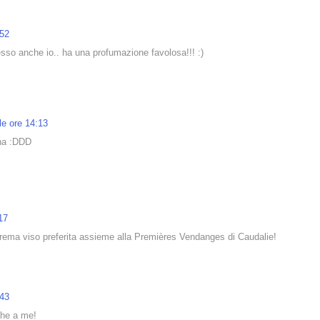
:52
sso anche io.. ha una profumazione favolosa!!! :)
le ore 14:13
ina :DDD
17
rema viso preferita assieme alla Premières Vendanges di Caudalie!
:43
che a me!