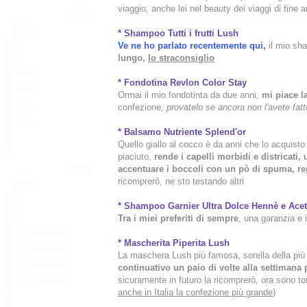
viaggio, anche lei nel beauty dei viaggi di fine 
* Shampoo Tutti i frutti Lush
Ve ne ho parlato recentemente qui
,
il mio sha
lungo,
lo straconsiglio
* Fondotina Revlon Color Stay
Ormai il mio fondotinta da due anni,
mi piace la
confezione,
provatelo se ancora non l'avete fatt
* Balsamo Nutriente Splend'or
Quello giallo al cocco è da anni che lo acquisto
piaciuto,
rende i capelli morbidi e districati
accentuare i boccoli con un pò di spuma, r
ricomprerò, ne sto testando altri
* Shampoo Garnier Ultra Dolce Hennè e Acet
Tra i miei preferiti di sempre
, una garanzia e i
* Mascherita Piperita Lush
La maschera Lush più famosa, sorella della più 
continuativo un paio di volte alla settimana p
sicuramente in futuro la ricomprerò, ora sono tor
anche in Italia la confezione più grande
)