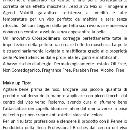
uniforme e inalterato nel
tempo e una pelle perfettamente
corretta senza effetto maschera.
L’esclusivo Mix di Filmogeni e
Agenti Volatili garantisce resistenza a umidità e alte
temperature
per un viso perfetto da mattina a sera senza
ritocchi.
I Siliconi Leggeri dalla perfetta scorrevolezza e aderenza
donano un comfort assoluto senza
appesantire la pelle.
Un innovativo
Crosspolimero
corregge perfettamente tutte le
imperfezioni della pelle senza
creare l’effetto maschera.
La pelle
è straordinariamente levigata e mattificata grazie alle proprietà
delle
Polveri Sferiche
dalle proprietà leviganti e mattificanti.
A basso rischio di allergie. Dermatologicamente testato. Oil Free,
Non Comedogenico, Fragrance Free, Paraben Free, Alcohol Free
Make-up Tips:
Agitare bene prima dell’uso.
Erogare una piccola quantità di
prodotto sul dorso della mano e applicare con piccoli tocchi
dal
centro del viso verso l’esterno, avendo cura di sfumare bene
l’attaccatura dei capelli.
Sfumare infine dal mento verso la base
del collo per non creare anti-estetici stacchi di colore.
Per un risultato professionale stendere il prodotto con il Pennello
Fondotinta della linea
Professional Brushes dal centro del viso