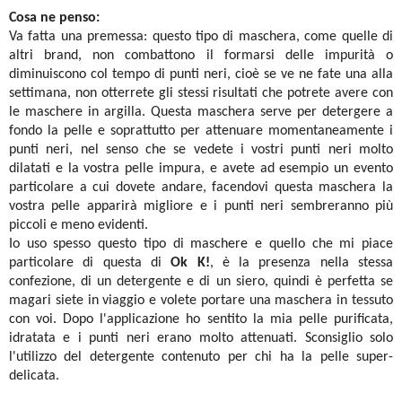
Cosa ne penso:
Va fatta una premessa: questo tipo di maschera, come quelle di
altri brand, non combattono il formarsi delle impurità o
diminuiscono col tempo di punti neri, cioè se ve ne fate una alla
settimana, non otterrete gli stessi risultati che potrete avere con
le maschere in argilla. Questa maschera serve per detergere a
fondo la pelle e soprattutto per attenuare momentaneamente i
punti neri, nel senso che se vedete i vostri punti neri molto
dilatati e la vostra pelle impura, e avete ad esempio un evento
particolare a cui dovete andare, facendovi questa maschera la
vostra pelle apparirà migliore e i punti neri sembreranno più
piccoli e meno evidenti.
Io uso spesso questo tipo di maschere e quello che mi piace
particolare di questa di
Ok K!
, è la presenza nella stessa
confezione, di un detergente e di un siero, quindi è perfetta se
magari siete in viaggio e volete portare una maschera in tessuto
con voi. Dopo l'applicazione ho sentito la mia pelle purificata,
idratata e i punti neri erano molto attenuati. Sconsiglio solo
l'utilizzo del detergente contenuto per chi ha la pelle super-
delicata.