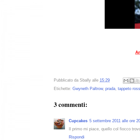
An
Pubblicato da
Sbally
alle
15:29
Etichette:
Gwyneth Paltrow
,
prada
,
tappeto ros
3 commenti:
Cupcakes
5 settembre 2011 alle ore 2
Il primo mi piace, quello col fiocco trovo
Rispondi