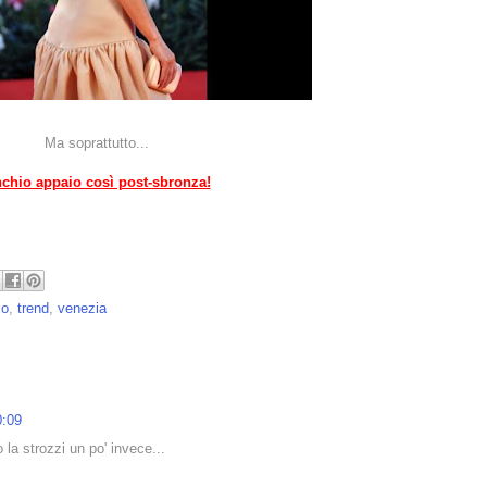
Ma soprattutto...
chio appaio così post-sbronza!
so
,
trend
,
venezia
0:09
 la strozzi un po' invece...