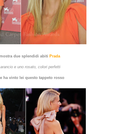
mostra due splendidi abiti
Prada
arancio e uno rosato, colori perfetti
e ha vinto lei questo tappeto rosso