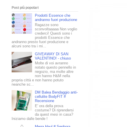
Post più popolari
Prodotti Essence che
andranno fuori produzione
Ragazze sono
sconvoltaaaaa Non voglio
crederci! Questi sono i
prodotti Essence che
andranno presto fuori produzione e
alcuni sono tra i mi...
GIVEAWAY DI SAN
VALENTINO! - chiuso
Molte di voi avranno
notato questo pennello in
negozio, ma molte altre
non hanno H&M nella
propria città e non hanno potuto
neanche sc...
DM Balea Bendaggio anti-
cellulite BodyFIT #
Recensione
E' ora della prova
costume? Di riprendersi
da quest mesi in casa?
Iniziamo dalle bende !
Mega Haul # Sephora,