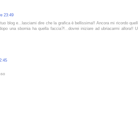
re 23:49
tuo blog e...lasciami dire che la grafica è bellissima!! Ancora mi ricordo quel
opo una sbornia ha quella faccia?!...dovrei iniziare ad ubriacarmi allora!! 
2:45
sso