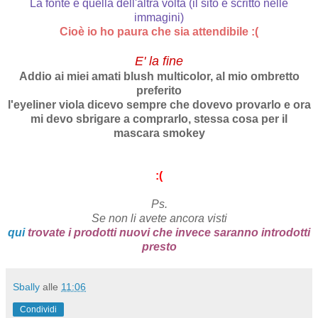
La fonte è quella dell'altra volta (il sito è scritto nelle
immagini)
Cioè io ho paura che sia attendibile :(
E' la fine
Addio ai miei amati blush multicolor, al mio ombretto
preferito
l'eyeliner viola dicevo sempre che dovevo provarlo e ora
mi devo sbrigare a comprarlo, stessa cosa per il
mascara smokey
:(
Ps.
Se non li avete ancora visti
qui
trovate i prodotti nuovi che invece saranno introdotti
presto
Sbally
alle
11:06
Condividi