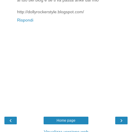
al tuo bel blog e se ti va passa anke dal mio
http://dollyrockerstyle.blogspot.com/
Rispondi
‹
›
Home page
Visualizza versione web