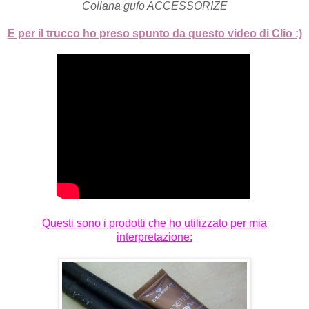
Collana gufo ACCESSORIZE
E per il trucco ho preso spunto da questo video di Clio :)
Questi sono i prodotti che ho utilizzato per mia
interpretazione: