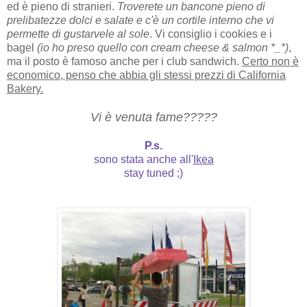
ed è pieno di stranieri.
Troverete un bancone pieno di
prelibatezze dolci e salate e c'è un cortile interno che vi
permette di gustarvele al sole
. Vi consiglio i cookies e i
bagel
(io ho preso quello con cream cheese & salmon *_*)
,
ma il posto è famoso anche per i club sandwich.
Certo non è
economico, penso che abbia gli stessi prezzi di California
Bakery.
Vi è venuta fame?????
P.s.
sono stata anche all'
Ikea
stay tuned ;)