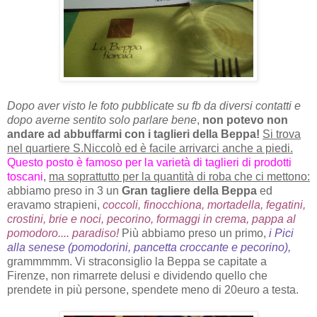
Dopo aver visto le foto pubblicate su fb da diversi contatti e
dopo averne sentito solo parlare bene
,
non potevo non
andare ad abbuffarmi con i taglieri della Beppa!
Si trova
nel quartiere S.Niccolò ed è facile arrivarci anche a piedi.
Questo posto è famoso per la varietà di taglieri di prodotti
toscani
,
ma soprattutto per la quantità di roba che ci mettono:
abbiamo preso in 3 un
Gran tagliere della Beppa
ed
eravamo strapieni,
coccoli, finocchiona, mortadella, fegatini,
crostini, brie e noci, pecorino, formaggi in crema, pappa al
pomodoro.... paradiso!
Più abbiamo preso un primo,
i Pici
alla senese (pomodorini, pancetta croccante e pecorino),
grammmmm. Vi straconsiglio la Beppa se capitate a
Firenze, non rimarrete delusi e dividendo quello che
prendete in più persone, spendete meno di 20euro a testa.