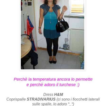
Perchè la temperatura ancora lo permette
e perchè adoro il turchese :)
Dress
H&M
Coprispalle
STRADIVARIUS
(ci sono i fiocchetti laterali
sulle spalle, lo adoro *_*)