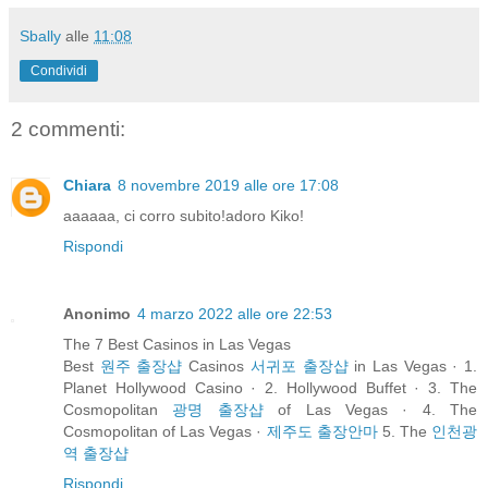
Sbally
alle
11:08
Condividi
2 commenti:
Chiara
8 novembre 2019 alle ore 17:08
aaaaaa, ci corro subito!adoro Kiko!
Rispondi
Anonimo
4 marzo 2022 alle ore 22:53
The 7 Best Casinos in Las Vegas
Best
원주 출장샵
Casinos
서귀포 출장샵
in Las Vegas · 1.
Planet Hollywood Casino · 2. Hollywood Buffet · 3. The
Cosmopolitan
광명 출장샵
of Las Vegas · 4. The
Cosmopolitan of Las Vegas ·
제주도 출장안마
5. The
인천광
역 출장샵
Rispondi