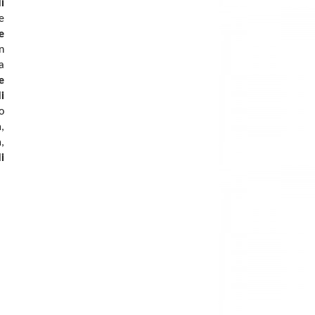
i
e
e
n
a
e
i
o
a
,
a
,
i