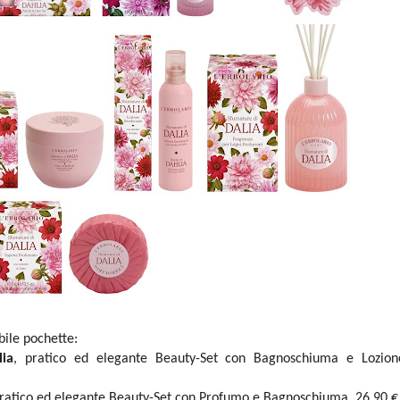
bile pochette:
ia
, pratico ed elegante Beauty-Set con Bagnoschiuma e Lozion
pratico ed elegante Beauty-Set con Profumo e Bagnoschiuma, 26,90 €