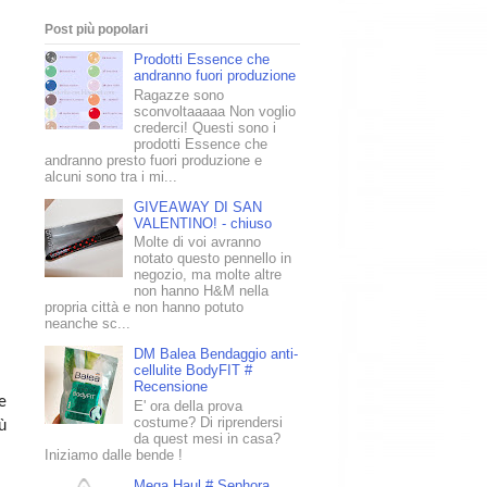
Post più popolari
Prodotti Essence che
andranno fuori produzione
Ragazze sono
sconvoltaaaaa Non voglio
crederci! Questi sono i
prodotti Essence che
andranno presto fuori produzione e
alcuni sono tra i mi...
GIVEAWAY DI SAN
VALENTINO! - chiuso
Molte di voi avranno
notato questo pennello in
negozio, ma molte altre
non hanno H&M nella
propria città e non hanno potuto
neanche sc...
DM Balea Bendaggio anti-
cellulite BodyFIT #
Recensione
e
E' ora della prova
costume? Di riprendersi
ù
da quest mesi in casa?
Iniziamo dalle bende !
Mega Haul # Sephora,