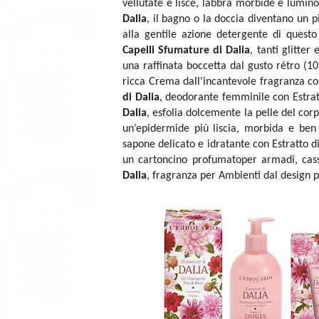
vellutate e lisce, labbra morbide e luminos
Dalia
, il bagno o la doccia diventano un
alla gentile azione detergente di ques
Capelli Sfumature di Dalia
, tanti glitte
una raffinata boccetta dal gusto rétro (1
ricca Crema dall'incantevole fragranza co
di Dalia
, deodorante femminile con Estrat
Dalia
, esfolia dolcemente la pelle del cor
un’epidermide più liscia, morbida e ben
sapone delicato e idratante con Estratto d
un cartoncino profumatoper armadi, cass
Dalia
, fragranza per Ambienti dal design 