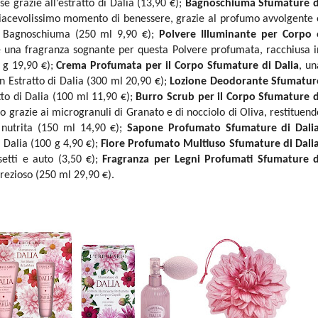
e grazie all’estratto di Dalia (13,90 €);
Bagnoschiuma Sfumature d
 piacevolissimo momento di benessere, grazie al profumo avvolgente 
to Bagnoschiuma (250 ml 9,90 €);
Polvere Illuminante per Corpo 
r e una fragranza sognante per questa Polvere profumata, racchiusa i
0 g 19,90 €);
Crema Profumata per il Corpo Sfumature di Dalia
, un
n Estratto di Dalia (300 ml 20,90 €);
Lozione Deodorante Sfumatur
to di Dalia (100 ml 11,90 €);
Burro Scrub per il Corpo Sfumature d
po grazie ai microgranuli di Granato e di nocciolo di Oliva, restituend
 nutrita (150 ml 14,90 €);
Sapone Profumato Sfumature di Dali
i Dalia (100 g 4,90 €);
Fiore Profumato Multiuso Sfumature di Dali
etti e auto (3,50 €);
Fragranza per Legni Profumati Sfumature d
prezioso
(250 ml 29,90 €).