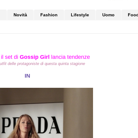
i
Novità
Fashion
Lifestyle
Uomo
Foo
il set di
Gossip Girl
lancia tendenze
utfit delle protagoniste di questa quinta stagione
IN