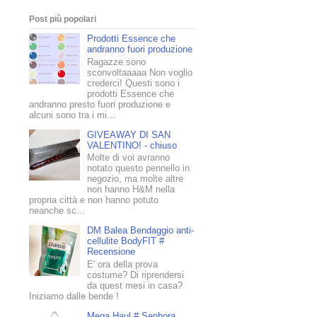
Post più popolari
Prodotti Essence che
andranno fuori produzione
Ragazze sono
sconvoltaaaaa Non voglio
crederci! Questi sono i
prodotti Essence che
andranno presto fuori produzione e
alcuni sono tra i mi...
GIVEAWAY DI SAN
VALENTINO! - chiuso
Molte di voi avranno
notato questo pennello in
negozio, ma molte altre
non hanno H&M nella
propria città e non hanno potuto
neanche sc...
DM Balea Bendaggio anti-
cellulite BodyFIT #
Recensione
E' ora della prova
costume? Di riprendersi
da quest mesi in casa?
Iniziamo dalle bende !
Mega Haul # Sephora,