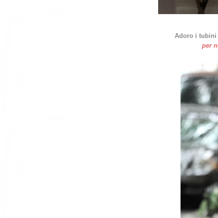
Adoro i tubin
per n