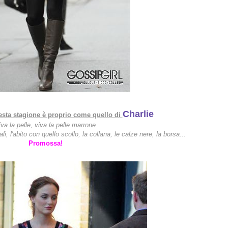
Charlie
uesta stagione è proprio come quello di
iva la pelle, viva la pelle marrone
ali, l'abito con quello scollo, la collana, le calze nere, la borsa...
Promossa!