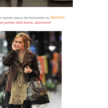
Serena
i e questo pesca sta benissimo su
on parlare della borsa, sbavvvvvo!