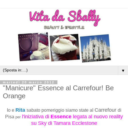
▼
martedì 20 marzo 2012
"Manicure" Essence al Carrefour! Be
Orange
Rita
Carrefour
Io e
sabato pomeriggio siamo state al
di
l'iniziativa di
Essence
legata al nuovo reality
Pisa
per
su Sky di Tamara Ecclestone