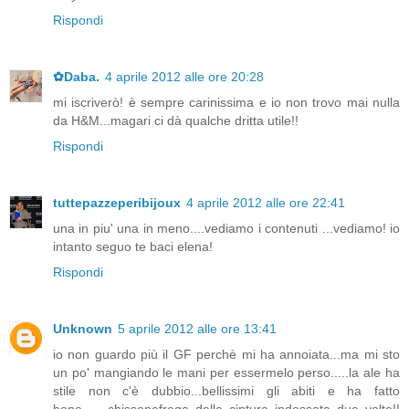
Rispondi
✿Daba.
4 aprile 2012 alle ore 20:28
mi iscriverò! è sempre carinissima e io non trovo mai nulla
da H&M...magari ci dà qualche dritta utile!!
Rispondi
tuttepazzeperibijoux
4 aprile 2012 alle ore 22:41
una in piu' una in meno....vediamo i contenuti ...vediamo! io
intanto seguo te baci elena!
Rispondi
Unknown
5 aprile 2012 alle ore 13:41
io non guardo più il GF perchè mi ha annoiata...ma mi sto
un po' mangiando le mani per essermelo perso.....la ale ha
stile non c'è dubbio...bellissimi gli abiti e ha fatto
bene.......chissenefrega della cintura indossata due volte!!