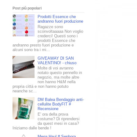
Post più popolari
Prodotti Essence che
andranno fuori produzione
Ragazze sono
sconvoltaaaaa Non voglio
crederci! Questi sono i
prodotti Essence che
andranno presto fuori produzione e
alcuni sono tra i mi...
GIVEAWAY DI SAN
VALENTINO! - chiuso
Molte di voi avranno
notato questo pennello in
negozio, ma molte altre
non hanno H&M nella
propria città e non hanno potuto
neanche sc...
DM Balea Bendaggio anti-
cellulite BodyFIT #
Recensione
E' ora della prova
costume? Di riprendersi
da quest mesi in casa?
Iniziamo dalle bende !
Mega Haul # Sephora,