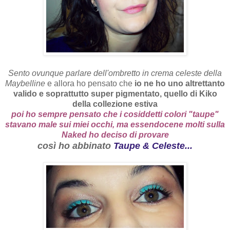
Sento ovunque parlare dell'ombretto in crema celeste della
Maybelline
e allora ho pensato che
io ne ho uno altrettanto
valido e soprattutto super pigmentato, quello di Kiko
della collezione estiva
poi ho sempre pensato che i cosiddetti colori "taupe"
stavano male sui miei occhi, ma essendocene molti sulla
Naked ho deciso di provare
così ho abbinato
Taupe & Celeste...