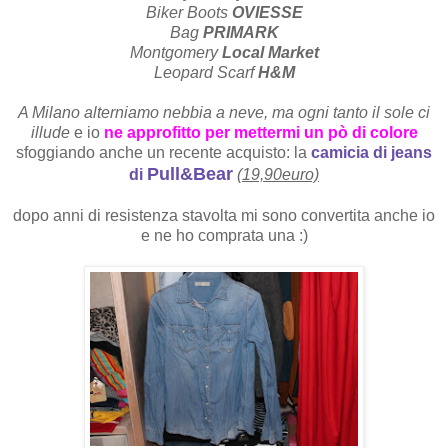
Biker Boots
OVIESSE
Bag
PRIMARK
Montgomery
Local Market
Leopard Scarf
H&M
A Milano alterniamo nebbia a neve, ma ogni tanto il sole ci
illude
e io
ne approfitto per mettermi un pò di colore
sfoggiando anche un recente acquisto: la
camicia di jeans
Pull&Bear
di
(19,90euro)
dopo anni di resistenza stavolta mi sono convertita anche io
e ne ho comprata una :)