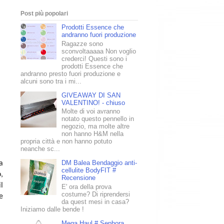
Post più popolari
Prodotti Essence che
andranno fuori produzione
Ragazze sono
sconvoltaaaaa Non voglio
crederci! Questi sono i
prodotti Essence che
andranno presto fuori produzione e
alcuni sono tra i mi...
GIVEAWAY DI SAN
VALENTINO! - chiuso
Molte di voi avranno
notato questo pennello in
negozio, ma molte altre
non hanno H&M nella
propria città e non hanno potuto
neanche sc...
DM Balea Bendaggio anti-
a
cellulite BodyFIT #
,
Recensione
l
E' ora della prova
costume? Di riprendersi
e
da quest mesi in casa?
Iniziamo dalle bende !
Mega Haul # Sephora,