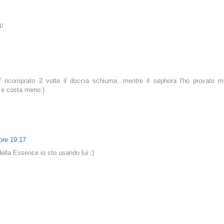
t/
a' ricomprato 2 volte il doccia schiuma...mentre il sephora l'ho provato m
e e costa meno:)
 ore 19:17
della Essence io sto usando lui ;)