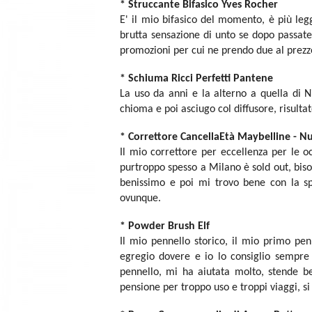
* Struccante Bifasico Yves Rocher
E' il mio bifasico del momento, è più legg
brutta sensazione di unto se dopo passate
promozioni per cui ne prendo due al prezzo
* Schiuma
Ricci Perfetti
Pantene
La uso da anni e la alterno a quella di 
chioma e poi asciugo col diffusore, risultat
* Correttore CancellaEtà Maybelline - N
Il mio correttore per eccellenza per le 
purtroppo spesso a Milano è sold out, bis
benissimo e poi mi trovo bene con la sp
ovunque.
* Powder Brush Elf
Il mio pennello storico, il mio primo pe
egregio dovere e io lo consiglio sempre 
pennello, mi ha aiutata molto, stende ben
pensione per troppo uso e troppi viaggi, si 