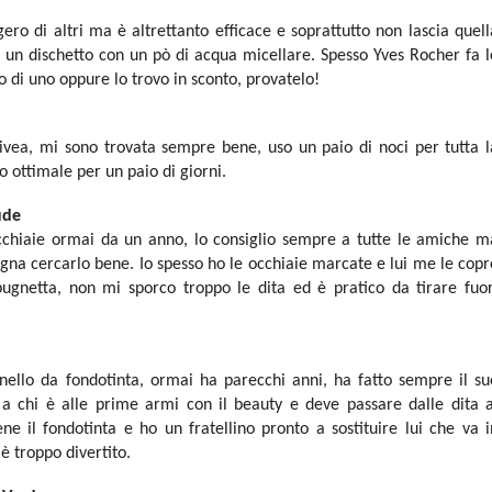
ero di altri ma è altrettanto efficace e soprattutto non lascia quell
 un dischetto con un pò di acqua micellare. Spesso Yves Rocher fa l
 di uno oppure lo trovo in sconto, provatelo!
Nivea, mi sono trovata sempre bene, uso un paio di noci per tutta l
o ottimale per un paio di giorni.
ude
occhiaie ormai da un anno, lo consiglio sempre a tutte le amiche m
ogna cercarlo bene. Io spesso ho le occhiaie marcate e lui me le copr
ugnetta, non mi sporco troppo le dita ed è pratico da tirare fuor
nnello da fondotinta, ormai ha parecchi anni, ha fatto sempre il su
a chi è alle prime armi con il beauty e deve passare dalle dita a
e il fondotinta e ho un fratellino pronto a sostituire lui che va i
è troppo divertito.