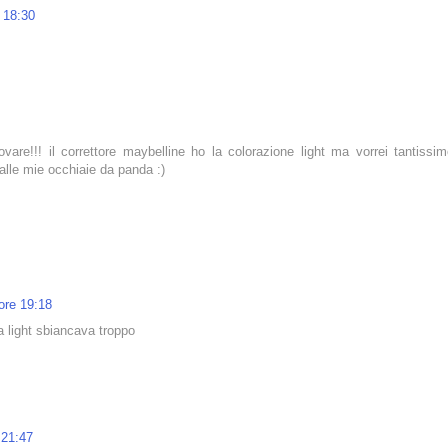
e 18:30
vare!!! il correttore maybelline ho la colorazione light ma vorrei tantissi
alle mie occhiaie da panda :)
 ore 19:18
 light sbiancava troppo
 21:47