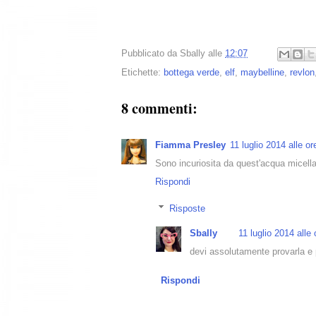
Pubblicato da
Sbally
alle
12:07
Etichette:
bottega verde
,
elf
,
maybelline
,
revlon
8 commenti:
Fiamma Presley
11 luglio 2014 alle o
Sono incuriosita da quest'acqua micella
Rispondi
Risposte
Sbally
11 luglio 2014 alle
devi assolutamente provarla e p
Rispondi