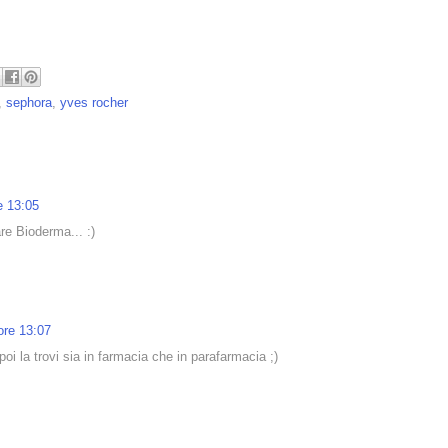
,
sephora
,
yves rocher
re 13:05
re Bioderma... :)
 ore 13:07
oi la trovi sia in farmacia che in parafarmacia ;)