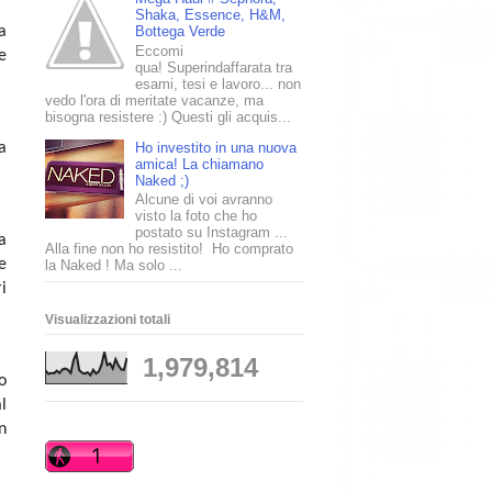
Shaka, Essence, H&M,
a
Bottega Verde
Eccomi
e
qua! Superindaffarata tra
esami, tesi e lavoro... non
vedo l'ora di meritate vacanze, ma
bisogna resistere :) Questi gli acquis...
Ho investito in una nuova
a
amica! La chiamano
Naked ;)
Alcune di voi avranno
visto la foto che ho
postato su Instagram ...
a
Alla fine non ho resistito! Ho comprato
e
la Naked ! Ma solo ...
i
Visualizzazioni totali
1,979,814
o
l
n