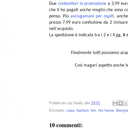
Due
contenitori in promozione
a 3,99 euro
che li ho pagati anche meglio che sono c
penso. Più
asciugamani per ospiti
, anche
prezzo 7,99 euro confezione da 2 (misure 
nell'acquisto.
La spedizione è indicata tra i 2 e i 4 gg,
il
Finalmente tutti possiamo acq
Così magari aspetto anche le
Pubblicato da
Sbally
alle
18:01
Etichette:
casa
,
fashion
,
hm
,
hm home
,
lifestyl
10 commenti: