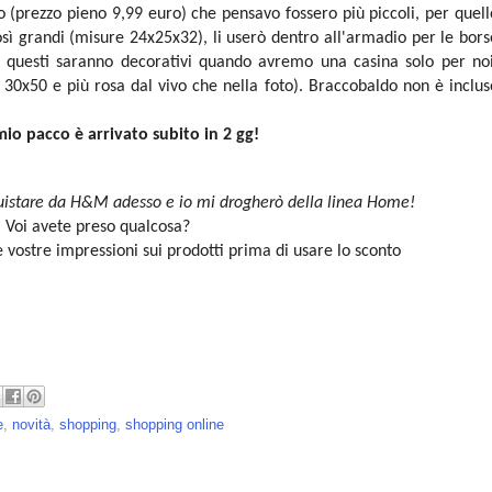
 (prezzo pieno 9,99 euro) che pensavo fossero più piccoli, per quell
osì grandi (misure 24x25x32)
, li userò dentro all'armadio per le bors
 questi saranno decorativi quando avremo una casina solo per noi
30x50 e più rosa dal vivo che nella foto).
Braccobaldo non è inclus
 mio pacco è arrivato subito in 2 gg!
uistare da H&M adesso e io mi drogherò della linea Home!
Voi avete preso qualcosa?
 vostre impressioni sui prodotti prima di usare lo sconto
e
,
novità
,
shopping
,
shopping online