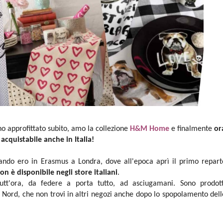
ho approfittato subito, amo la collezione
H&M Home
e finalmente
or
 acquistabile anche in Italia!
do ero in Erasmus a Londra, dove all'epoca aprì il primo repart
on è disponibile negli store italiani
.
 tutt'ora, da federe a porta tutto, ad asciugamani. Sono prodott
el Nord, che non trovi in altri negozi anche dopo lo spopolamento dell