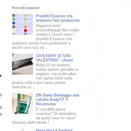
Post più popolari
Prodotti Essence che
andranno fuori produzione
Ragazze sono
sconvoltaaaaa Non voglio
crederci! Questi sono i
prodotti Essence che
andranno presto fuori produzione e
alcuni sono tra i mi...
GIVEAWAY DI SAN
VALENTINO! - chiuso
Molte di voi avranno
notato questo pennello in
negozio, ma molte altre
a
non hanno H&M nella
propria città e non hanno potuto
neanche sc...
o
DM Balea Bendaggio anti-
cellulite BodyFIT #
Recensione
i
E' ora della prova
costume? Di riprendersi
o
da quest mesi in casa?
Iniziamo dalle bende !
Mega Haul # Sephora,