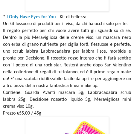
*
I Only Have Eyes for You
- Kit di bellezza
Un kit lussuoso di prodotti per il viso, da chi ha occhi solo per te.
Il regalo perfetto per chi vuole avere tutti gli sguardi su di sé.
Dentro la più Meravigliosa delle creme viso, un mascara nero
con erba di grano nutriente per ciglia forti, flessuose e perfette,
uno scrub labbra Labbracadabra per labbra lisce, morbide e
pronte per Decisione, il rossetto rosso intenso che ti farà sentire
con il potere di una rock star. Resterà anche dopo San Valentino
nella collezione di regali di tuttolanno, ed è il primo regalo make
up! E’ una scatola riutilizzabile facile da aprire per aggiungere un
altro pezzo della nostra fantastica linea make up.
Contiene: Guarda Avanti mascara 5g; Labbracadabra scrub
labbra 25g; Decisione rossetto liquido 5g; Meravigliosa mini
crema viso 10g.
Prezzo €55,00 / 45g