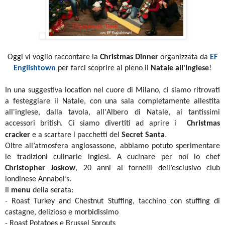
Oggi vi voglio raccontare la
Christmas Dinner
organizzata da
EF
Englishtown
per farci scoprire al pieno il
Natale all'Inglese
!
In una suggestiva location nel cuore di Milano, ci siamo ritrovati
a festeggiare il Natale, con una sala completamente allestita
all'inglese, dalla tavola, all'Albero di Natale, ai tantissimi
accessori british. Ci siamo divertiti ad aprire i
Christmas
.
cracker
e a scartare i pacchetti del
Secret Santa
Oltre all’atmosfera anglosassone, abbiamo potuto sperimentare
le tradizioni culinarie inglesi. A cucinare per noi lo chef
Christopher Joskow
, 20 anni ai fornelli dell’esclusivo club
londinese Annabel’s.
Il
menu
della serata:
- Roast Turkey and Chestnut Stuffing, tacchino con stuffing di
castagne, delizioso e morbidissimo
- Roast Potatoes e Brussel Sprouts