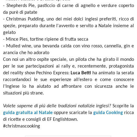
- Shepherds Pie, pasticcio di carne di agnello e verdure coperto
da purè di patate
- Christmas Pudding, uno dei miei dolci inglesi preferiti, ricco di
spezie, preparato durante l'avvento e servito a Natale insieme al
gelato
- Mince Pies, tortine ripiene di frutta secca
- Mulled wine, una bevanda calda con vino rosso, cannella, gin e
arancia che ho adorato
Con noi un altro ospite speciale, un pilota che ha girato il mondo
per le sue partecipazioni ai rally e, recentemente, protagonista
del reality show Pechino Express:
Luca Betti
ha animato la serata
raccontandoci le sue esperienze all’estero e come conoscere
l’Inglese lo ha aiutato ad affrontare con sicurezza anche le
situazioni più strane.
Volete saperne di più delle tradizioni natalizie inglesi?
Scoprite la
guida gratuita al Natale
oppure scaricate la
guida Cooking
ricca
di ricette e consigli di EF Englishtown.
#christmascooking