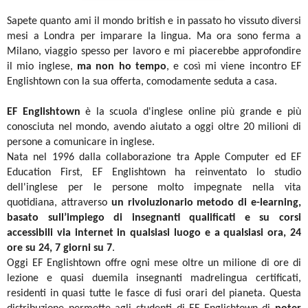
Sapete quanto ami il mondo british e in passato ho vissuto diversi
mesi a Londra per imparare la lingua. Ma ora sono ferma a
Milano, viaggio spesso per lavoro e mi piacerebbe approfondire
il mio inglese,
ma non ho tempo
, e così mi viene incontro EF
Englishtown con la sua offerta, comodamente seduta a casa.
EF Englishtown
è la scuola d'inglese online più grande e più
conosciuta nel mondo, avendo aiutato a oggi oltre 20 milioni di
persone a comunicare in inglese.
Nata nel 1996 dalla collaborazione tra Apple Computer ed EF
Education First, EF Englishtown ha reinventato lo studio
dell'inglese per le persone molto impegnate nella vita
quotidiana, attraverso
un rivoluzionario metodo di e-learning,
basato sull’impiego di insegnanti qualificati e su corsi
accessibili via internet in qualsiasi luogo e a qualsiasi ora, 24
ore su 24, 7 giorni su 7
.
Oggi EF Englishtown offre ogni mese oltre un milione di ore di
lezione e quasi duemila insegnanti madrelingua certificati,
residenti in quasi tutte le fasce di fusi orari del pianeta. Questa