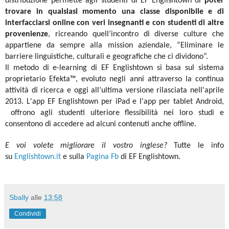
distribuzione permette agli studenti di EF Englishtown di
poter
trovare in qualsiasi momento una classe disponibile e di
interfacciarsi online con veri insegnanti e con studenti di altre
provenienze
, ricreando quell’incontro di diverse culture che
appartiene da sempre alla mission aziendale, “Eliminare le
barriere linguistiche, culturali e geografiche che ci dividono”.
Il metodo di e-learning di EF Englishtown si basa sul sistema
proprietario Efekta™, evoluto negli anni attraverso la continua
attività di ricerca e oggi all’ultima versione rilasciata nell'aprile
2013. L'app EF Englishtown per iPad e l'app per tablet Android,
offrono agli studenti ulteriore flessibilità nei loro studi e
consentono di accedere ad alcuni contenuti anche offline.
E voi volete migliorare il vostro inglese?
Tutte le info
su
Englishtown.it
e sulla
Pagina Fb
di EF Englishtown.
Sbally
alle
13:58
Condividi