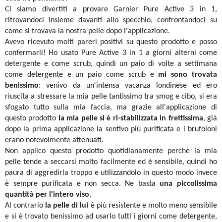
Ci siamo divertiti a provare Garnier Pure Active 3 in 1,
ritrovandoci insieme davanti allo specchio, confrontandoci su
come si trovava la nostra pelle dopo l'applicazione.
Avevo ricevuto molti pareri positivi su questo prodotto e posso
confermarli! Ho usato Pure Active 3 in 1 a giorni alterni come
detergente e come scrub, quindi un paio di volte a settimana
come detergente e un paio come scrub e
mi sono trovata
benissimo
: venivo da un'intensa vacanza londinese ed ero
riuscita a stressare la mia pelle tantissimo tra smog e cibo, si era
sfogato tutto sulla mia faccia, ma grazie all'applicazione di
questo prodotto
la mia pelle si è ri-stabilizzata in frettissima
, già
dopo la prima applicazione la sentivo più purificata e i brufoloni
erano notevolmente attenuati.
Non applico questo prodotto quotidianamente perchè la mia
pelle tende a seccarsi molto facilmente ed è sensibile, quindi ho
paura di aggredirla troppo e utilizzandolo in questo modo invece
è sempre purificata e non secca. Ne basta
una piccolissima
quantità per l'intero viso
.
Al contrario
la pelle di lui
è più resistente e molto meno sensibile
e si è trovato benissimo ad usarlo tutti i giorni come detergente,