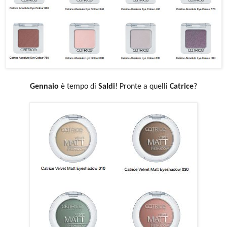
Gennaio
è tempo di
Saldi
! Pronte a quelli
Catrice
?