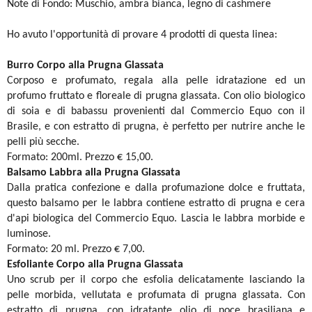
Note di Fondo: Muschio, ambra bianca, legno di cashmere
Ho avuto l'opportunità di provare 4 prodotti di questa linea:
Burro Corpo alla Prugna Glassata
Corposo e profumato, regala alla pelle idratazione ed un
profumo fruttato e floreale di prugna glassata. Con olio biologico
di soia e di babassu provenienti dal Commercio Equo con il
Brasile, e con estratto di prugna, è perfetto per nutrire anche le
pelli più secche.
Formato: 200ml. Prezzo € 15,00.
Balsamo Labbra
alla Prugna Glassata
Dalla pratica confezione e dalla profumazione dolce e fruttata,
questo balsamo per le labbra contiene estratto di prugna e cera
d'api biologica del Commercio Equo. Lascia le labbra morbide e
luminose.
Formato: 20 ml. Prezzo € 7,00.
Esfoliante Corpo
alla Prugna Glassata
Uno scrub per il corpo che esfolia delicatamente lasciando la
pelle morbida, vellutata e profumata di prugna glassata. Con
estratto di prugna, con idratante olio di noce brasiliana e