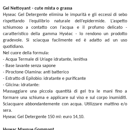
Gel Nettoyant - cute mista o grassa
Hyseac
Gel Detergente elimina le impurità e gli eccessi di sebo
rispettando l’equilibrio naturale dell’epidermide. L’aspetto
schiumoso a contatto con l’acqua e il profumo delicato -
caratteristico della gamma Hyséac - lo rendono un prodotto
gradevole. Si sciacqua facilmente ed è adatto ad un uso
quotidiano.
Nel cuore della formula:
- Acqua Termale di Uriage idratante, lenitiva
- Base lavante senza sapone
- Piroctone Olamina: anti batterico
- Estratto di Epilobio: idratante e purificante
- Glicina: idratante:
Massaggiare una piccola quantità di gel tra le mani fino a
formare una schiuma e applicare sul viso e sul corpo inumiditi.
Sciacquare abbondantemente con acqua. Utilizzare mattino e/o
sera.
Hyseac
Gel Detergente 150 ml: euro 14,10.
Hyseac
Masque Gommant