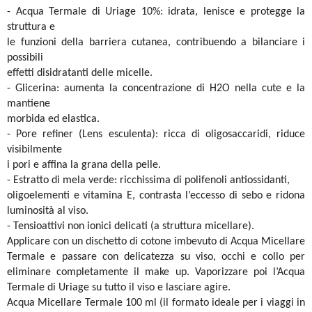
- Acqua Termale di Uriage 10%: idrata, lenisce e protegge la
struttura e
le funzioni della barriera cutanea, contribuendo a bilanciare i
possibili
effetti disidratanti delle micelle.
- Glicerina: aumenta la concentrazione di H2O nella cute e la
mantiene
morbida ed elastica.
- Pore refiner (Lens esculenta): ricca di oligosaccaridi, riduce
visibilmente
i pori e affina la grana della pelle.
- Estratto di mela verde: ricchissima di polifenoli antiossidanti,
oligoelementi e vitamina E, contrasta l’eccesso di sebo e ridona
luminosità al viso.
- Tensioattivi non ionici delicati (a struttura micellare).
Applicare con un dischetto di cotone imbevuto di Acqua Micellare
Termale e passare con delicatezza su viso, occhi e collo per
eliminare completamente il make up. Vaporizzare poi l’Acqua
Termale di Uriage su tutto il viso e lasciare agire.
Acqua Micellare Termale 100 ml (il formato ideale per i viaggi in