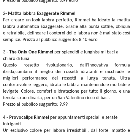
Prezzo al pubblico suggerito: 3.99 euro
2-
Matita labbra Exaggerate Rimmel
Per creare un look labbra perfetto, Rimmel ha ideato la matita
labbra automatica Exaggerate. Grazie alla punta sottile, obliqua
e retraibile, delineare i contorni delle labbra non è mai stato così
semplice. Prezzo al pubblico suggerito: 8.10 euro
3 -
The Only One Rimmel
per splendidi e lunghissimi baci al
chiaro di luna
Questo rossetto rivoluzionario, dall’innovativa formula
ibrida,combina il meglio dei rossetti idratanti e racchiude le
migliori performance dei rossetti a lunga tenuta. Ultra
confortevole e leggero, idrata le labbra mantenendole morbide e
levigate. Colore, comfort e idratazione per tutto il giorno, e una
tenuta straordinaria, per un San Valentino ricco di baci.
Prezzo al pubblico suggerito: 9.99
4 -
Provocalips Rimmel
per appuntamenti speciali e serate
intriganti
Un esclusivo colore per labbra irresistibili, dal forte impatto e