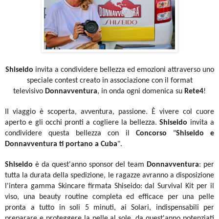
Shiseido
invita a condividere bellezza ed emozioni attraverso uno
speciale contest creato in associazione con il format
televisivo
Donnavventura
, in onda ogni domenica su
Rete4
!
II viaggio è scoperta, avventura, passione. È vivere col cuore
aperto e gli occhi pronti a cogliere la bellezza.
Shiseido
invita a
condividere questa bellezza con il
Concorso
"
Shiseido e
Donnavventura ti portano a Cuba
".
Shiseido
è da quest'anno sponsor del team
Donnavventura
: per
tutta la durata della spedizione, le ragazze avranno a disposizione
l'intera gamma Skincare firmata Shiseido: dal Survival Kit per il
viso, una beauty routine completa ed efficace per una pelle
pronta a tutto in soli 5 minuti, ai Solari, indispensabili per
preparare e proteggere la pelle al sole, da quest'anno potenziati