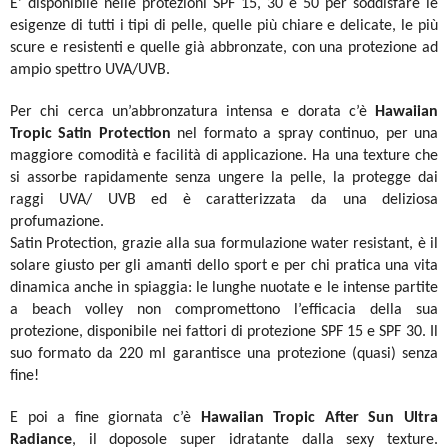
E’ disponibile nelle protezioni SPF 15, 30 e 50 per soddisfare le
esigenze di tutti i tipi di pelle, quelle più chiare e delicate, le più
scure e resistenti e quelle già abbronzate, con una protezione ad
ampio spettro UVA/UVB.
Per chi cerca un’abbronzatura intensa e dorata c’è
Hawaiian
Tropic Satin Protection
nel formato a spray continuo, per una
maggiore comodità e facilità di applicazione. Ha una texture che
si assorbe rapidamente senza ungere la pelle, la protegge dai
raggi UVA/ UVB ed è caratterizzata da una deliziosa
profumazione.
Satin Protection, grazie alla sua formulazione water resistant, è il
solare giusto per gli amanti dello sport e per chi pratica una vita
dinamica anche in spiaggia: le lunghe nuotate e le intense partite
a beach volley non compromettono l’efficacia della sua
protezione, disponibile nei fattori di protezione SPF 15 e SPF 30. Il
suo formato da 220 ml garantisce una protezione (quasi) senza
fine!
E poi a fine giornata c’è
Hawaiian Tropic After Sun Ultra
Radiance
, il doposole super idratante dalla sexy texture.