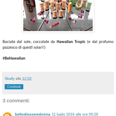
Baciate dal sole, coccolate da
Hawaiian Tropic
(e dal profumo
pazzesco di questi solari!)
#
BeHawaiian
Sbally
alle
12:02
Condividi
3 commenti:
bellodiesseredonna
11 luglio 2016 alle ore 09:28