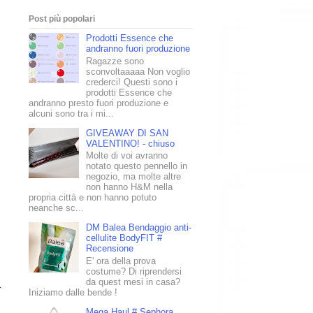
Post più popolari
Prodotti Essence che
andranno fuori produzione
Ragazze sono
sconvoltaaaaa Non voglio
crederci! Questi sono i
prodotti Essence che
andranno presto fuori produzione e
alcuni sono tra i mi...
GIVEAWAY DI SAN
VALENTINO! - chiuso
Molte di voi avranno
notato questo pennello in
negozio, ma molte altre
non hanno H&M nella
propria città e non hanno potuto
neanche sc...
DM Balea Bendaggio anti-
cellulite BodyFIT #
Recensione
E' ora della prova
costume? Di riprendersi
da quest mesi in casa?
r
Iniziamo dalle bende !
Mega Haul # Sephora,