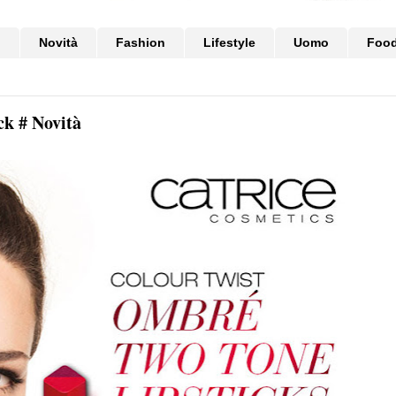
i
Novità
Fashion
Lifestyle
Uomo
Foo
k # Novità