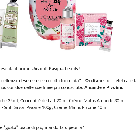
esenta il primo
Uovo di Pasqua
beauty!
ccellenza deve essere solo di cioccolata?
L’Occitane
per celebrare l
hoc con due delle sue linee più conosciute:
Amande
e
Pivoine
.
uche 35ml, Concentré de Lait 20ml, Crème Mains Amande 30ml.
e 75ml, Savon Pivoine 100g, Crème Mains Pivoine 10ml.
le “gusto” piace di più, mandorla o peonia?