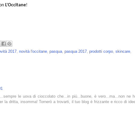
con
L'Occitane
!
ovità 2017
,
novità l'occitane
,
pasqua
,
pasqua 2017
,
prodotti corpo
,
skincare
,
01
o...sempre le uova di cioccolato che...in più...buone, è vero...ma...non ne 
 la dritta, insomma! Tornerò a trovarti, il tuo blog è frizzante e ricco di ide