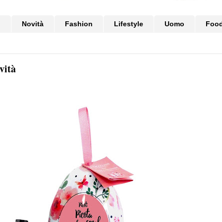
i
Novità
Fashion
Lifestyle
Uomo
Foo
vità