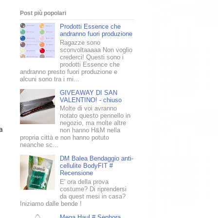
Post più popolari
Prodotti Essence che
andranno fuori produzione
Ragazze sono
sconvoltaaaaa Non voglio
crederci! Questi sono i
prodotti Essence che
andranno presto fuori produzione e
alcuni sono tra i mi...
GIVEAWAY DI SAN
VALENTINO! - chiuso
Molte di voi avranno
notato questo pennello in
negozio, ma molte altre
a
non hanno H&M nella
propria città e non hanno potuto
neanche sc...
DM Balea Bendaggio anti-
cellulite BodyFIT #
Recensione
E' ora della prova
costume? Di riprendersi
da quest mesi in casa?
Iniziamo dalle bende !
Mega Haul # Sephora,