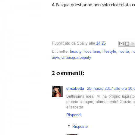
A Pasqua quest'anno non solo cioccolata 
Pubblicato da
Sbally
alle
14:25
Etichette:
beauty
,
l'occitane
,
lifestyle
,
novità
,
n
uovo di pasqua beauty
2 commenti:
elisabetta
25 marzo 2017 alle ore 16:
Bellissima idea! Mi ha proprio ispirat
proprio bisogno, ultimamente! Grazie per
elisabetta
Rispondi
Risposte