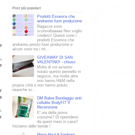
Post più popolari
Prodotti Essence che
andranno fuori produzione
Ragazze sono
sconvoltaaaaa Non voglio
crederci! Questi sono i
prodotti Essence che
andranno presto fuori produzione e
e
alcuni sono tra i mi...
GIVEAWAY DI SAN
,
VALENTINO! - chiuso
e
Molte di voi avranno
notato questo pennello in
negozio, ma molte altre
non hanno H&M nella
propria città e non hanno potuto
neanche sc...
r
a
DM Balea Bendaggio anti-
cellulite BodyFIT #
Recensione
.
E' ora della prova
r
costume? Di riprendersi
da quest mesi in casa?
Iniziamo dalle bende !
Mega Haul # Sephora,