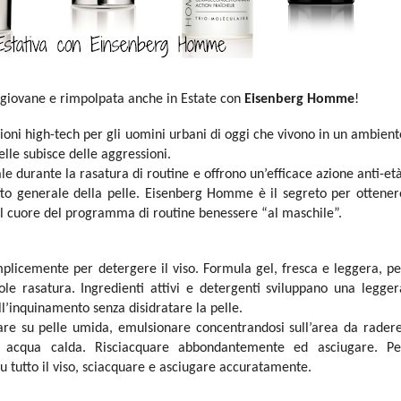
 giovane e rimpolpata anche in Estate con
Eisenberg Homme
!
zioni high-tech per gli uomini urbani di oggi che vivono in un ambient
elle subisce delle aggressioni.
le durante la rasatura di routine e offrono un’efficace azione anti-età
to generale della pelle.
Eisenberg Homme è il segreto per ottener
l cuore del programma di routine benessere “al maschile”.
plicemente per detergere il viso. Formula gel, fresca e leggera, pe
ole rasatura. Ingredienti attivi e detergenti sviluppano una legger
l’inquinamento senza disidratare la pelle.
iare su pelle umida, emulsionare concentrandosi sull’area da radere
n acqua calda. Risciacquare abbondantemente ed asciugare. Pe
u tutto il viso, sciacquare e asciugare accuratamente.