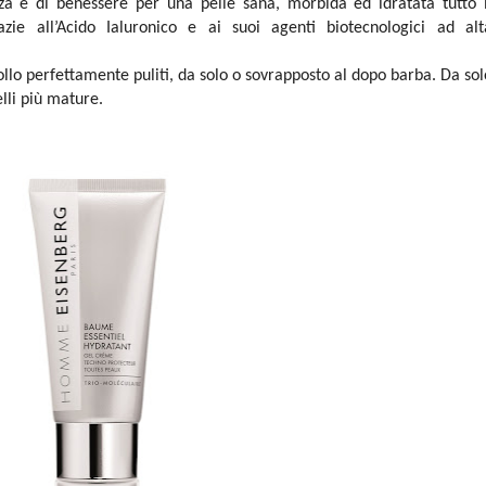
za e di benessere per una pelle sana, morbida ed idratata tutto i
azie all’Acido Ialuronico e ai suoi agenti biotecnologici ad alt
 collo perfettamente puliti, da solo o sovrapposto al dopo barba. Da sol
lli più mature.