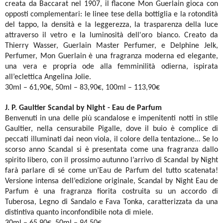
creata da Baccarat nel 1907, il flacone Mon Guerlain gioca con
opposti complementari: le linee tese della bottiglia e la rotondità
del tappo, la densità e la leggerezza, la trasparenza della luce
attraverso il vetro e la luminosità dell'oro bianco. Creato da
Thierry Wasser, Guerlain Master Perfumer, e Delphine Jelk,
Perfumer, Mon Guerlain è una fragranza moderna ed elegante,
una vera e propria ode alla femminilità odierna, ispirata
all’eclettica Angelina Jolie.
30ml – 61,90€, 50ml – 83,90€, 100ml – 113,90€
J. P. Gaultier
Scandal by Night -
Eau de Parfum
Benvenuti in una delle più scandalose e impenitenti notti in stile
Gaultier, nella censurabile Pigalle, dove il buio è complice di
peccati illuminati dai neon viola, il colore della tentazione… Se lo
scorso anno Scandal si è presentata come una fragranza dallo
spirito libero, con il prossimo autunno l’arrivo di Scandal by Night
farà parlare di sé come un’Eau de Parfum del tutto scatenata!
Versione intensa dell’edizione originale, Scandal by Night Eau de
Parfum è una fragranza fiorita costruita su un accordo di
Tuberosa, Legno di Sandalo e Fava Tonka, caratterizzata da una
distintiva quanto inconfondibile nota di miele.