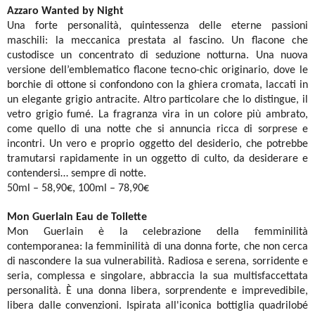
Azzaro
Wanted by Night
Una forte personalità, quintessenza delle eterne passioni
maschili: la meccanica prestata al fascino. Un flacone che
custodisce un concentrato di seduzione notturna. Una nuova
versione dell’emblematico flacone tecno-chic originario, dove le
borchie di ottone si confondono con la ghiera cromata, laccati in
un elegante grigio antracite. Altro particolare che lo distingue, il
vetro grigio fumé. La fragranza vira in un colore più ambrato,
come quello di una notte che si annuncia ricca di sorprese e
incontri. Un vero e proprio oggetto del desiderio, che potrebbe
tramutarsi rapidamente in un oggetto di culto, da desiderare e
contendersi… sempre di notte.
50ml – 58,90€, 100ml – 78,90€
Mon Guerlain
Eau de Toilette
Mon Guerlain è la celebrazione della femminilità
contemporanea: la femminilità di una donna forte, che non cerca
di nascondere la sua vulnerabilità. Radiosa e serena, sorridente e
seria, complessa e singolare, abbraccia la sua multisfaccettata
personalità. È una donna libera, sorprendente e imprevedibile,
libera dalle convenzioni. Ispirata all'iconica bottiglia quadrilobé