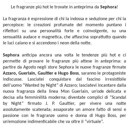
Le fragranze più hot le trovate in anteprima da
Sephora
!
La fragranza è espressione di chi la indossa e seduzione per chi la
percepisce: le creazioni profumate
del momento puntano i
riflettori su una personalità forte e coinvolgente, su una
sensualità audace e magnetica, che affascina soprattutto quando
le luci calano e si accendono i neon della notte.
Sephora
anticipa ancora una volta le tendenze più hot e ci
permette di provare le fragranze più attese in anteprima: a
partire da Agosto negli store Sephora le nuove fragranze firmate
Azzaro, Guerlain,
Gaultier e Hugo Boss
, saranno le protagoniste
indiscusse. Lasciatei conquistare dal fascino irresistibile
dell’uomo “Wanted by Night” di Azzaro; lasciatevi incantare dalla
nuova fragranza della linea Mon Guerlain, un’ode delicata e
decisa alla femminilità moderna; diventate complici di “Scandal
by Night” firmato J. P. Gaultier, per vivere una notte
assolutamente scatenata; assaporate un amore fatto di sensi e
passione con le fragranze uomo e donna di Hugo Boss, per
un’emozione indimenticabile che va oltre il “virtuale”.