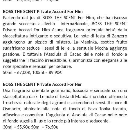
30ml – 65,90€, 50ml – 94,50€
BOSS THE SCENT Private Accord For Him
Partendo dal jus di BOSS THE SCENT For Him, che ha riscosso
grande successo a livello internazionale, BOSS THE SCENT
Private Accord For Him è una fragranza orientale boisé dalla
sfaccettatura intrigante e seduttiva. Le note di testa di Zenzero
aggiungono un pizzico di mistero. La Maninka, esotico frutto
sudafricano seduce i sensi di lei e la sensuale Mocha aggiunge
passione. È tuttavia l’Assoluta di Cacao delle note di fondo a
suggellarne il fascino irresistibile; si armonizza con eleganza alle
note speziate e sensuali per sedurre.
50ml – 67,00€, 100ml – 89,90€
BOSS THE SCENT Private Accord For Her
Una fragranza orientale gourmand, lussuosa e sensuale con una
sfaccettatura dark. Le note di testa di Mandarino dolce offrono la
freschezza naturale degli agrumi e accendono i sensi. Il cuore di
Osmanto, abbinato alla nota di fondo di Fava Tonka tostata,
affascina e conquista. L’aggiunta di Assoluta di Cacao nelle note
di fondo sugella il jus e lo rende più intenso e seducente.
30ml – 55,90€ 50ml – 76,50€