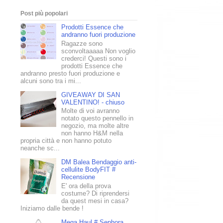
Post più popolari
Prodotti Essence che
andranno fuori produzione
Ragazze sono
sconvoltaaaaa Non voglio
crederci! Questi sono i
prodotti Essence che
andranno presto fuori produzione e
alcuni sono tra i mi...
GIVEAWAY DI SAN
VALENTINO! - chiuso
Molte di voi avranno
notato questo pennello in
negozio, ma molte altre
non hanno H&M nella
propria città e non hanno potuto
neanche sc...
DM Balea Bendaggio anti-
cellulite BodyFIT #
Recensione
E' ora della prova
costume? Di riprendersi
da quest mesi in casa?
Iniziamo dalle bende !
Mega Haul # Sephora,