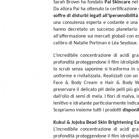
Sarah Brown ha fondato
Pai Skincare
nel 
Da allora Pai ha ottenuto la certificazion
soffre di disturbi legati all’ipersensibilit
una consulenza esperta e costante e una 
hanno decretato un successo planetario
all’affermazione sui mercati globali con e
calibro di Natalie Portman e Léa Seydoux.
L’incredibile concentrazione di acidi gr
profondità proteggendone il film idrolipidi
lo scrub senza saponine si trasforma in u
uniforme e rivitalizzata. Realizzati con un
Face & Body Cream e Hair & Body Wash
preservare il delicato pH delle pelli più gi
dall’olio di semi di mela. I fiori di malva
lenitivo e idratante particolarmente indicat
Scopriamo insieme tutti i prodotti
disponi
Kukui & Jojoba Bead Skin Brightening Ex
L’incredibile concentrazione di acidi gr
profondità proteggendone il film idrolipidi