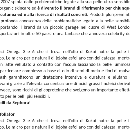
2007 spinta dalle problematiche legate alla sua pelle ultra sensibile
e organic skincare ed
è divenuto il brand di riferimento per chiunqu
à cutanea ed è alla ricerca di risultati concreti
. Prodotti pluripremiati
profonda conoscenza delle problematiche legate alla pelle sensibil
 portando il brand da un piccolo garage nel cuore di West Londo
sportazioni in oltre 50 paesi e una fanbase che annovera celebrity de
assi Omega 3 e 6 che si trova nell’olio di Kukui nutre la pelle i
co. Le micro perle naturali di jojoba esfoliano con delicatezza, mentr
n latte vellutato a contatto con l’acqua lasciando la pelle luminosa
 particolare complesso a base di olio di semi di mela e fiori di malva
 garantiscono un’idratazione intensiva e duratura e aiutano 
ovani grazie all’elevata concentrazione di acidi grassi linoleici derivat
, invece, sono ricchi di glicoproteine che svolgono un importante effett
o per le pelli più sensibili.
bili da Sephora
!
foliator
assi Omega 3 e 6 che si trova nell’olio di Kukui nutre la pelle i
co. Le micro perle naturali di jojoba esfoliano con delicatezza, mentr