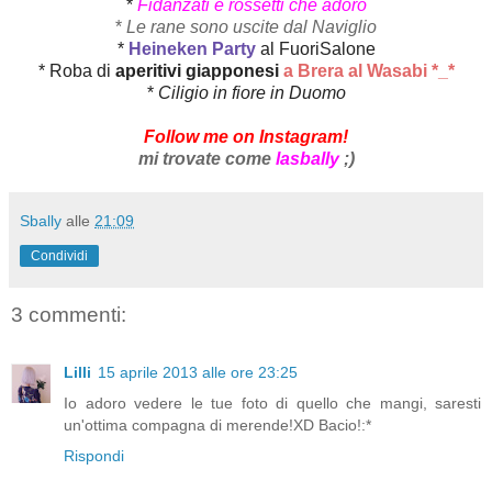
*
Fidanzati e rossetti che adoro
*
Le rane sono uscite dal Naviglio
*
Heineken Party
al FuoriSalone
* Roba di
aperitivi giapponesi
a Brera al Wasabi *_*
*
Ciligio in fiore in Duomo
Follow me on Instagram!
mi trovate come
lasbally
;)
Sbally
alle
21:09
Condividi
3 commenti:
Lilli
15 aprile 2013 alle ore 23:25
Io adoro vedere le tue foto di quello che mangi, saresti
un'ottima compagna di merende!XD Bacio!:*
Rispondi