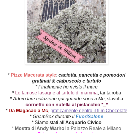
*
Pizze Macerata style
:
caciotta, pancetta e pomodori
gratinati & ciabuscolo e tartufo
* Finalmente ho rivisto il mare
*
Le famose lasagne al tartufo di mamma
, tanta roba
*
Adoro fare colazione qui quando sono a Mc
, stavolta
cornetto con nutella al pistacchio *_*
*
Da Magacao a Mc
,
praticamente dentro il film Chocolate
*
GnamBox durante il
FuoriSalone
* Siamo stati all'
Acquario Civico
*
Mostra di Andy Warhol
a Palazzo Reale a Milano