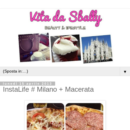
▼
lunedì 15 aprile 2013
InstaLife # Milano + Macerata