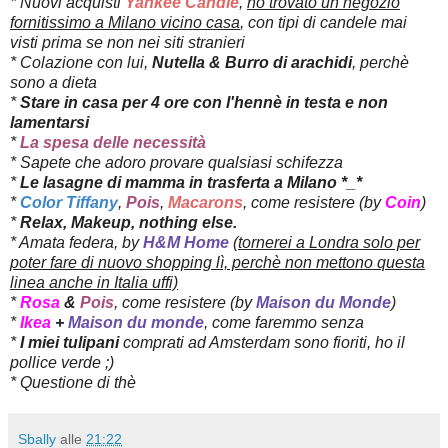
* Nuovi acquisti
Yankee Candle
,
ho trovato un negozio
fornitissimo a Milano vicino casa
, con tipi di candele mai
visti prima se non nei siti stranieri
* Colazione con lui,
Nutella & Burro di arachidi
, perchè
sono a dieta
*
Stare in casa per 4 ore con l'hennè in testa e non
lamentarsi
*
La spesa delle necessità
* Sapete che adoro provare qualsiasi schifezza
*
Le lasagne di mamma in trasferta a Milano *_*
*
Color Tiffany
,
Pois
,
Macarons
, come resistere (by
Coin
)
*
Relax, Makeup, nothing else.
* Amata federa, by
H&M Home
(tornerei a Londra solo per
poter fare di nuovo shopping lì, perchè non mettono questa
linea anche in Italia uffi)
*
Rosa
&
Pois
,
come resistere
(by
Maison du Monde
)
*
Ikea
+
Maison du monde
, come faremmo senza
*
I miei tulipani
comprati ad Amsterdam sono fioriti, ho il
pollice verde ;)
* Questione di thè
Sbally
alle
21:22