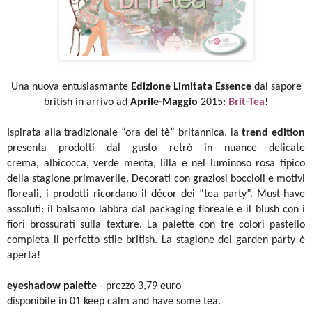
Una nuova entusiasmante
Edizione Limitata Essence
dal sapore
british in arrivo ad
Aprile-Maggio
2015:
Brit-Tea
!
Ispirata alla tradizionale “ora del tè” britannica, la
trend edition
presenta prodotti dal gusto retrò in nuance delicate
crema, albicocca, verde menta, lilla e nel luminoso rosa tipico
della stagione primaverile. Decorati con graziosi boccioli e motivi
floreali, i prodotti ricordano il décor dei “tea party”. Must-have
assoluti: il balsamo labbra dal packaging floreale e il blush con i
fiori brossurati sulla texture. La palette con tre colori pastello
completa il perfetto stile british. La stagione dei garden party è
aperta!
eyeshadow palette
- prezzo 3,79 euro
disponibile in 01 keep calm and have some tea.