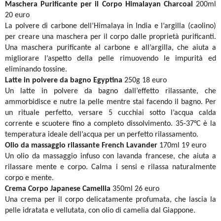
Maschera Purificante per il Corpo Himalayan Charcoal
200ml
20 euro
La polvere di carbone dell’Himalaya in India e l’argilla (caolino)
per creare una maschera per il corpo dalle proprietà purificanti.
Una maschera purificante al carbone e all’argilla, che aiuta a
migliorare l’aspetto della pelle rimuovendo le impurità ed
eliminando tossine.
Latte in polvere da bagno Egyptina
250g 18 euro
Un latte in polvere da bagno dall’effetto rilassante, che
ammorbidisce e nutre la pelle mentre stai facendo il bagno. Per
un rituale perfetto, versare 5 cucchiai sotto l’acqua calda
corrente e scuotere fino a completo dissolvimento. 35-37°C è la
temperatura ideale dell’acqua per un perfetto rilassamento.
Olio da massaggio rilassante French Lavander
170ml 19 euro
Un olio da massaggio infuso con lavanda francese, che aiuta a
rilassare mente e corpo. Calma i sensi e rilassa naturalmente
corpo e mente.
Crema Corpo Japanese Camellia
350ml 26 euro
Una crema per il corpo delicatamente profumata, che lascia la
pelle idratata e vellutata, con olio di camelia dal Giappone.