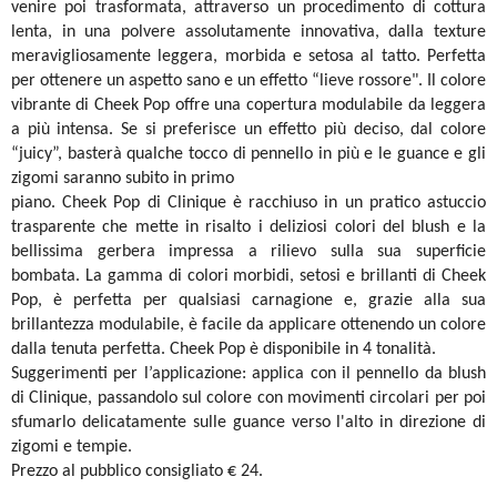
venire poi trasformata, attraverso un procedimento di cottura
lenta, in una polvere assolutamente innovativa, dalla texture
meravigliosamente leggera, morbida e setosa al tatto. Perfetta
per ottenere un aspetto sano e un effetto “lieve rossore". Il colore
vibrante di Cheek Pop offre una copertura modulabile da leggera
a più intensa. Se si preferisce un effetto più deciso, dal colore
“juicy”, basterà qualche tocco di pennello in più e le guance e gli
zigomi saranno subito in primo
piano. Cheek Pop di Clinique è racchiuso in un pratico astuccio
trasparente che mette in risalto i deliziosi colori del blush e la
bellissima gerbera impressa a rilievo sulla sua superficie
bombata. La gamma di colori morbidi, setosi e brillanti di Cheek
Pop, è perfetta per qualsiasi carnagione e, grazie alla sua
brillantezza modulabile, è facile da applicare ottenendo un colore
dalla tenuta perfetta. Cheek Pop è disponibile in 4 tonalità.
Suggerimenti per l’applicazione: applica con il pennello da blush
di Clinique, passandolo sul colore con movimenti circolari per poi
sfumarlo delicatamente sulle guance verso l'alto in direzione di
zigomi e tempie.
Prezzo al pubblico consigliato € 24.