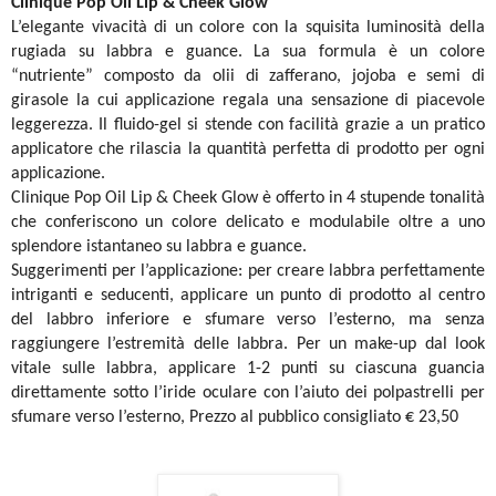
Clinique Pop Oil Lip & Cheek Glow
L’elegante vivacità di un colore con la squisita luminosità della
rugiada su labbra e guance. La sua formula è un colore
“nutriente” composto da olii di zafferano, jojoba e semi di
girasole la cui applicazione regala una sensazione di piacevole
leggerezza. Il fluido-gel si stende con facilità grazie a un pratico
applicatore che rilascia la quantità perfetta di prodotto per ogni
applicazione.
Clinique Pop Oil Lip & Cheek Glow è offerto in 4 stupende tonalità
che conferiscono un colore delicato e modulabile oltre a uno
splendore istantaneo su labbra e guance.
Suggerimenti per l’applicazione: per creare labbra perfettamente
intriganti e seducenti, applicare un punto di prodotto al centro
del labbro inferiore e sfumare verso l’esterno, ma senza
raggiungere l’estremità delle labbra. Per un make-up dal look
vitale sulle labbra, applicare 1-2 punti su ciascuna guancia
direttamente sotto l’iride oculare con l’aiuto dei polpastrelli per
sfumare verso l’esterno, Prezzo al pubblico consigliato € 23,50