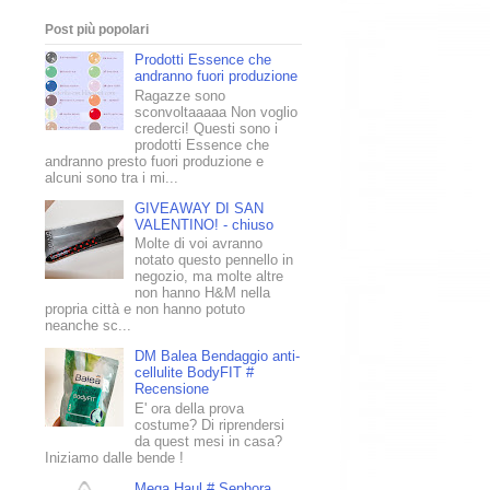
Post più popolari
Prodotti Essence che
andranno fuori produzione
Ragazze sono
sconvoltaaaaa Non voglio
crederci! Questi sono i
prodotti Essence che
andranno presto fuori produzione e
alcuni sono tra i mi...
GIVEAWAY DI SAN
VALENTINO! - chiuso
Molte di voi avranno
notato questo pennello in
negozio, ma molte altre
non hanno H&M nella
propria città e non hanno potuto
neanche sc...
DM Balea Bendaggio anti-
cellulite BodyFIT #
Recensione
E' ora della prova
costume? Di riprendersi
da quest mesi in casa?
Iniziamo dalle bende !
Mega Haul # Sephora,