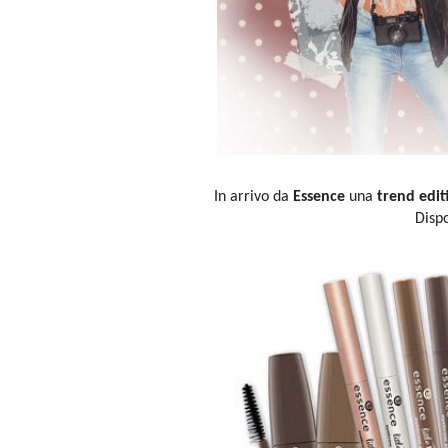
In arrivo da
Essence
una
trend edit
Dispo