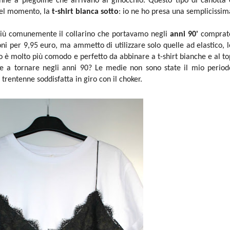
ne a piegoline che arrivano al ginocchio. Questo tipo di canotta 
 del momento, la
t-shirt bianca sotto
: io ne ho presa una semplicissim
iù comunemente il collarino che portavamo negli
anni 90'
comprat
ni per 9,95 euro, ma ammetto di utilizzare solo quelle ad elastico, l
co è molto più comodo e perfetto da abbinare a t-shirt bianche e al to
onte a tornare negli anni 90? Le medie non sono state il mio period
trentenne soddisfatta in giro con il choker.