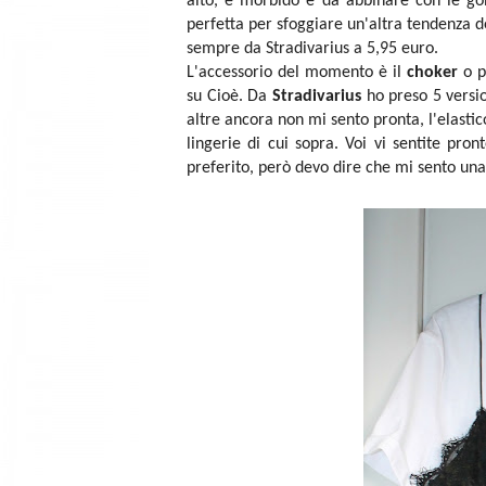
alto, è morbido e da abbinare con le gon
perfetta per sfoggiare un'altra tendenza
sempre da Stradivarius a 5,95 euro.
L'accessorio del momento è il
choker
o p
su Cioè. Da
Stradivarius
ho preso 5 versio
altre ancora non mi sento pronta, l'elasti
lingerie di cui sopra. Voi vi sentite pr
preferito, però devo dire che mi sento una 