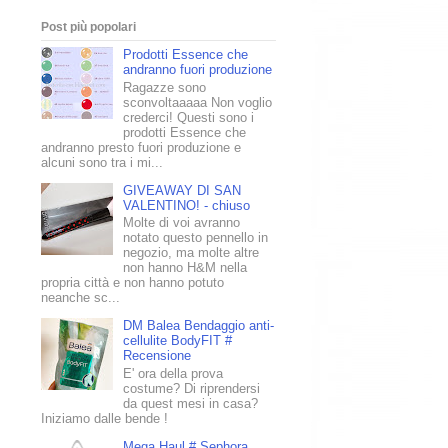
Post più popolari
Prodotti Essence che
andranno fuori produzione
Ragazze sono
sconvoltaaaaa Non voglio
crederci! Questi sono i
prodotti Essence che
andranno presto fuori produzione e
alcuni sono tra i mi...
GIVEAWAY DI SAN
VALENTINO! - chiuso
Molte di voi avranno
notato questo pennello in
negozio, ma molte altre
non hanno H&M nella
propria città e non hanno potuto
neanche sc...
DM Balea Bendaggio anti-
cellulite BodyFIT #
Recensione
E' ora della prova
costume? Di riprendersi
da quest mesi in casa?
Iniziamo dalle bende !
Mega Haul # Sephora,