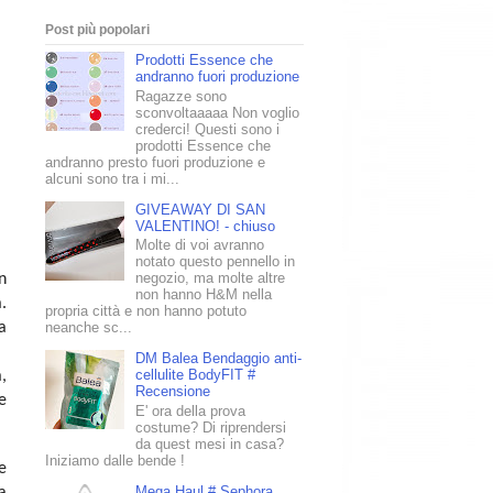
Post più popolari
Prodotti Essence che
andranno fuori produzione
Ragazze sono
sconvoltaaaaa Non voglio
crederci! Questi sono i
prodotti Essence che
andranno presto fuori produzione e
alcuni sono tra i mi...
GIVEAWAY DI SAN
VALENTINO! - chiuso
Molte di voi avranno
notato questo pennello in
negozio, ma molte altre
n
non hanno H&M nella
.
propria città e non hanno potuto
a
neanche sc...
DM Balea Bendaggio anti-
cellulite BodyFIT #
,
Recensione
e
E' ora della prova
costume? Di riprendersi
da quest mesi in casa?
Iniziamo dalle bende !
e
Mega Haul # Sephora,
a