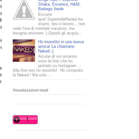
Shaka, Essence, H&M,
l
Bottega Verde
o
Eccomi
qua! Superindaffarata tra
i
esami, tesi e lavoro... non
o
vedo l'ora di meritate vacanze, ma
bisogna resistere :) Questi gli acquis...
i
Ho investito in una nuova
amica! La chiamano
n
Naked ;)
Alcune di voi avranno
visto la foto che ho
postato su Instagram ...
a
Alla fine non ho resistito! Ho comprato
e
la Naked ! Ma solo ...
r
Visualizzazioni totali