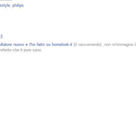
festyle
,
philips
13
ullatore nuovo e l'ho fatto su homelook.it
(ti raccomando) ,non m'immagino l
eferito che è pure sano.