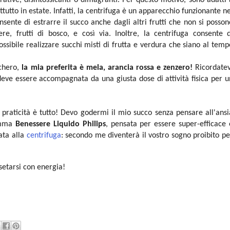
ttutto in estate.
Infatti, la centrifuga è un apparecchio funzionante ne
nte di estrarre il succo anche dagli altri frutti che non si posson
 frutti di bosco, e così via. Inoltre, la centrifuga consente d
ssibile realizzare succhi misti di frutta e verdura che siano al temp
cchero,
la mia preferita è mela, arancia rossa e zenzero!
Ricordatev
deve essere accompagnata da una giusta dose di attività fisica per u
a praticità è tutto! Devo godermi il mio succo senza pensare all'ansi
gamma
Benessere Liquido Philips
, pensata per essere super-efficace 
ata alla
centrifuga
: secondo me diventerà il vostro sogno proibito pe
setarsi con energia!