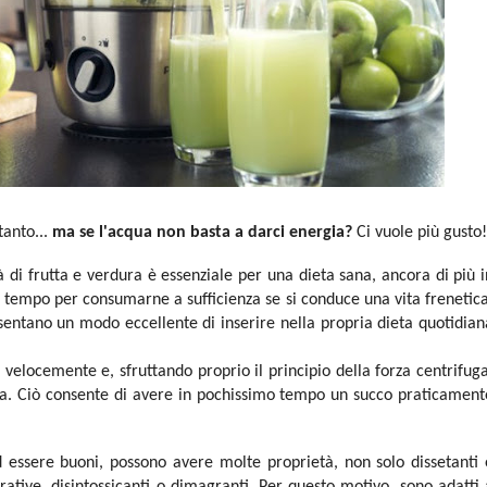
tanto...
ma se l'acqua non basta a darci energia?
Ci vuole più gusto!
 di frutta e verdura è essenziale per una dieta sana, ancora di più i
l tempo per consumarne a sufficienza se si conduce una vita frenetica
entano un modo eccellente di inserire nella propria dieta quotidian
to velocemente e, sfruttando proprio il principio della forza centrifuga
a. Ciò consente di avere in pochissimo tempo un succo praticament
ad essere buoni, possono avere molte proprietà, non solo dissetanti 
ative, disintossicanti o dimagranti. Per questo motivo, sono adatti 