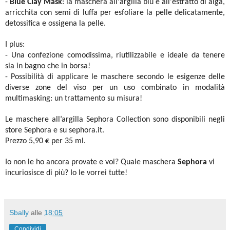
-
Blue Clay Mask
: la maschera all'argilla blu e all'estratto di alga,
arricchita con semi di luffa per esfoliare la pelle delicatamente,
detossifica e ossigena la pelle.
I plus:
- Una confezione comodissima, riutilizzabile e ideale da tenere
sia in bagno che in borsa!
- Possibilità di applicare le maschere secondo le esigenze delle
diverse zone del viso per un uso combinato in modalità
multimasking: un trattamento su misura!
Le maschere all’argilla Sephora Collection sono disponibili negli
store Sephora e su sephora.it.
Prezzo 5,90 € per 35 ml.
Io non le ho ancora provate e voi? Quale maschera
Sephora
vi
incuriosisce di più? Io le vorrei tutte!
Sbally
alle
18:05
Condividi