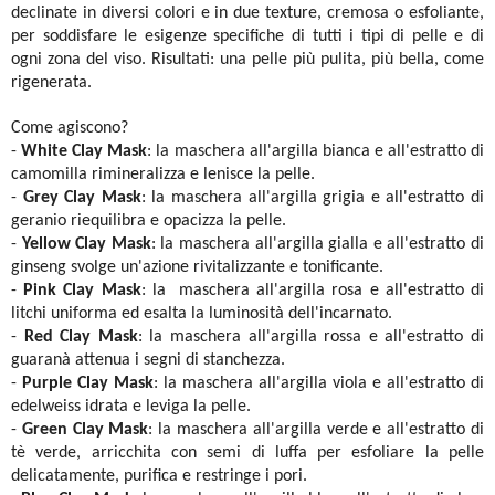
declinate in diversi colori e in due texture, cremosa o esfoliante,
per soddisfare le esigenze specifiche di tutti i tipi di pelle e di
ogni zona del viso. Risultati: una pelle più pulita, più bella, come
rigenerata.
Come agiscono?
-
White Clay Mask
: la maschera all'argilla bianca e all'estratto di
camomilla rimineralizza e lenisce la pelle.
-
Grey Clay Mask
: la maschera all'argilla grigia e all'estratto di
geranio riequilibra e opacizza la pelle.
-
Yellow Clay Mask
: la maschera all'argilla gialla e all'estratto di
ginseng svolge un'azione rivitalizzante e tonificante.
-
Pink Clay Mask
: la maschera all'argilla rosa e all'estratto di
litchi uniforma ed esalta la luminosità dell'incarnato.
-
Red Clay Mask
: la maschera all'argilla rossa e all'estratto di
guaranà attenua i segni di stanchezza.
-
Purple Clay Mask
: la maschera all'argilla viola e all'estratto di
edelweiss idrata e leviga la pelle.
-
Green Clay Mask
: la maschera all'argilla verde e all'estratto di
tè verde, arricchita con semi di luffa per esfoliare la pelle
delicatamente, purifica e restringe i pori.