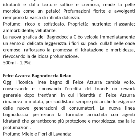
idratanti e dalla texture soffice e cremosa, rende la pelle
morbida come un petalo! Profumazioni fiorite e avvolgenti
riempiono la vasca di infinita dolcezza.
Profumo: ricco e sofisticato. Proprietà: nutriente; rilassante;
ammorbidente; vellutante.
La nuova grafica dei Bagnodoccia Cléo veicola immediatamente
un senso di delicata leggerezza: i fiori sul pack, cullati nelle onde
cremose, rafforzano la promessa di idratazione e morbidezza,
rievocando la deliziosa profumazione.
500ml - 1,99€
Felce Azzurra Bagnodoccia Relax
Oggi l’iconica linea bagno di Felce Azzurra cambia volto,
conservando e rinnovando l’eredità del brand: un rework
generale dopo trent’anni in cui l’identità di Felce Azzurra
rimaneva immutata, per soddisfare sempre più anche le esigenze
delle nuove generazioni di consumatori. La nuova linea
bagnodoccia perfeziona la formula: arricchita con agenti
idratanti che garantiscono più protezione e morbidezza, esalta le
profumazioni.
Profumo Miele e Fiori di Lavanda: