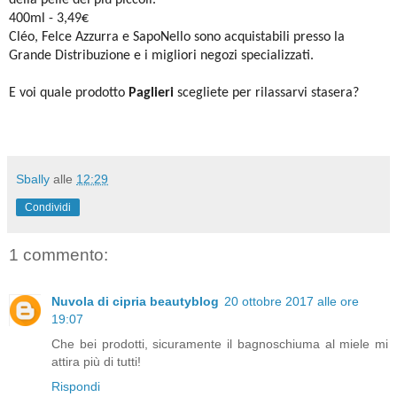
della pelle dei più piccoli.
400ml - 3,49€
Cléo, Felce Azzurra e SapoNello sono acquistabili presso la
Grande Distribuzione e i migliori negozi specializzati.
E voi quale prodotto
Paglieri
scegliete per rilassarvi stasera?
Sbally
alle
12:29
Condividi
1 commento:
Nuvola di cipria beautyblog
20 ottobre 2017 alle ore
19:07
Che bei prodotti, sicuramente il bagnoschiuma al miele mi
attira più di tutti!
Rispondi