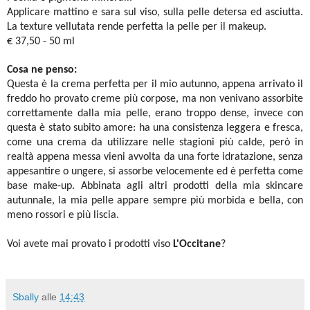
Applicare mattino e sara sul viso, sulla pelle detersa ed asciutta.
La texture vellutata rende perfetta la pelle per il makeup.
€ 37,50 - 50 ml
Cosa ne penso:
Questa è la crema perfetta per il mio autunno, appena arrivato il
freddo ho provato creme più corpose, ma non venivano assorbite
correttamente dalla mia pelle, erano troppo dense, invece con
questa è stato subito amore: ha una consistenza leggera e fresca,
come una crema da utilizzare nelle stagioni più calde, però in
realtà appena messa vieni avvolta da una forte idratazione, senza
appesantire o ungere, si assorbe velocemente ed è perfetta come
base make-up. Abbinata agli altri prodotti della mia skincare
autunnale, la mia pelle appare sempre più morbida e bella, con
meno rossori e più liscia.
Voi avete mai provato i prodotti viso
L'Occitane
?
Sbally
alle
14:43