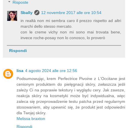
Risposte
Sbally
12 novembre 2017 alle ore 10:54
in realtà non mi sembra caro il prezzo rispetto ad altri
marchi dello stesso mercato.
con le creme vichy non mi sono mai trovata bene,
invece roche-posay non lo conosco, lo proverò
Rispondi
lisa
4 agosto 2024 alle ore 12:56
Podsumowując, krem Perfectrice Pivoine z L'Occitane jest
cenionym produktem do pielęgnacji skóry, zwłaszcza jeśli
zależy Ci na poprawie tekstury i wyglądu cery. Jak zawsze,
reakcja skóry na kosmetyki może być indywidualna, więc
zaleca się przeprowadzenie testu patcha przed regularnym
stosowaniem, aby upewnić się, że produkt jest odpowiedni
dla Twojej skóry.
Melissa braxton
Rispondi