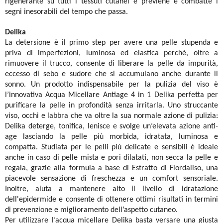
rigenerante su tutti i tessuti cutanei e previene e combatte i
segni inesorabili del tempo che passa.
Delika
La detersione è il primo step per avere una pelle stupenda e
priva di imperfezioni, luminosa ed elastica perché, oltre a
rimuovere il trucco, consente di liberare la pelle da impurità,
eccesso di sebo e sudore che si accumulano anche durante il
sonno. Un prodotto indispensabile per la pulizia del viso è
l’innovativa Acqua Micellare Antiage 4 in 1 Delika perfetta per
purificare la pelle in profondità senza irritarla. Uno struccante
viso, occhi e labbra che va oltre la sua normale azione di pulizia:
Delika deterge, tonifica, lenisce e svolge un’elevata azione anti-
age lasciando la pelle più morbida, idratata, luminosa e
compatta. Studiata per le pelli più delicate e sensibili è ideale
anche in caso di pelle mista e pori dilatati, non secca la pelle e
regala, grazie alla formula a base di Estratto di Fiordaliso, una
piacevole sensazione di freschezza e un comfort sensoriale.
Inoltre, aiuta a mantenere alto il livello di idratazione
dell'epidermide e consente di ottenere ottimi risultati in termini
di prevenzione e miglioramento dell’aspetto cutaneo.
Per utilizzare l’acqua micellare Delika basta versare una giusta