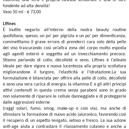
nsomma, una vera e propria cascata sensoriale e una te ture
fondente ad alta densità!
Vaso 50 ml - € 73,00
Liftnes
È inutile negarlo: all’interno della nostra beauty routine
quotidiana, spesso, un po’ per pigrizia e un po’ per dimenticanza,
commettiamo il grave errore di prenderci cura solo della pelle
del viso trascurando così un’altra zona del corpo molto esposta
agli agenti esterni e soggetta ad un invecchiamento precoce.
Stiamo parlando di collo, décolleté e seno. Liftnes è l’alleato
ideale per dare vigore e nuova lucentezza alla propria scollatura
migliorandone il turgore, l’elasticità e l’idratazione.La sua
formulazione è bilanciata per offrire alla pelle di collo, décolleté
e seno una vera carica di energia: la vitamina E e gli altri principi
attivi contenuti in questa crema senza parabeni sono in grado
non solamente di riparare le cellule danneggiate e di proteggerle
dalle aggressioni esterne
(raggi solari, fumo, smog, make-up e così via), ma anche di
stimolare la formazione di nuovo acido ialuronico, favorendo così
il recupero di un aspetto levigato, setoso e fresco. La sua azione
anti-age aiuta a contrastare il rilassamento cutaneo e anche a