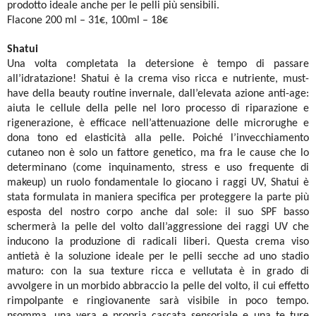
prodotto ideale anche per le pelli più
sensibili.
Flacone 200 ml – 31€, 100ml – 18€
Shatui
Una volta completata la detersione è tempo di passare
all’idratazione! Shatui è la crema viso ricca e nutriente, must-
have della beauty routine invernale, dall’elevata azione anti-age:
aiuta le cellule della pelle nel loro processo di riparazione e
rigenerazione, è efficace nell’attenuazione delle microrughe e
dona tono ed elasticità alla pelle. Poiché l’invecchiamento
cutaneo non è solo un fattore genetico, ma fra le cause che lo
determinano (come inquinamento, stress e uso frequente di
makeup) un ruolo fondamentale lo giocano i raggi UV, Shatui è
stata formulata in maniera specifica per proteggere la parte più
esposta del nostro corpo anche dal sole: il suo SPF basso
schermerà la pelle del volto dall’aggressione dei raggi UV che
inducono la produzione di radicali liberi. Questa crema viso
antietà è la soluzione ideale per le pelli secche ad uno stadio
maturo: con la sua texture ricca e vellutata è in grado di
avvolgere in un morbido abbraccio la pelle del volto, il cui effetto
rimpolpante e ringiovanente sarà visibile in poco tempo.