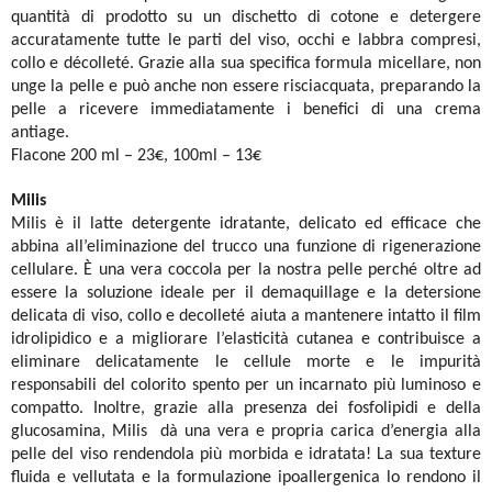
quantità di prodotto su un dischetto di cotone e detergere
accuratamente tutte le parti del viso, occhi e labbra compresi,
collo e décolleté. Grazie alla sua specifica formula micellare, non
unge la pelle e può anche non essere risciacquata, preparando la
pelle a ricevere immediatamente i benefici di una crema
antiage.
Flacone 200 ml – 23€, 100ml – 13€
Milis
Milis è il latte detergente idratante, delicato ed efficace che
abbina all’eliminazione del trucco una funzione di rigenerazione
cellulare. È una vera coccola per la nostra pelle perché oltre ad
essere la soluzione ideale per il demaquillage e la detersione
delicata di viso, collo e decolleté aiuta a mantenere intatto il film
idrolipidico e a migliorare l’elasticità cutanea e contribuisce a
eliminare delicatamente le cellule morte e le impurità
responsabili del colorito spento per un incarnato più luminoso e
compatto. Inoltre, grazie alla presenza dei fosfolipidi e della
glucosamina, Milis dà una vera e propria carica d’energia alla
pelle del viso rendendola più morbida e idratata! La sua texture
fluida e vellutata e la formulazione ipoallergenica lo rendono il