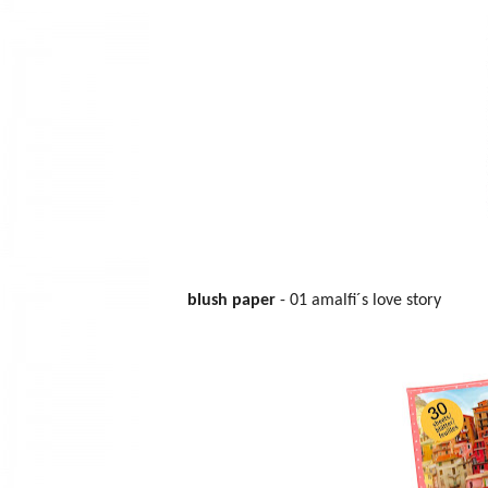
blush paper
- 01 amalfi´s love story