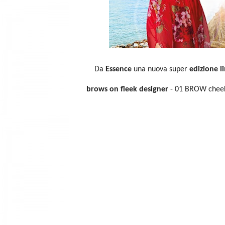
Da
Essence
una nuova super
edizione l
brows on fleek designer
- 01 BROW che