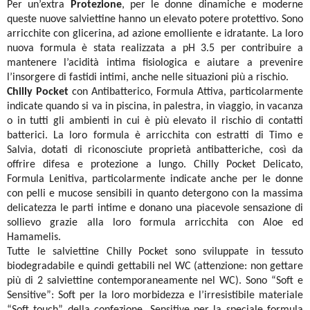
Per un’extra
Protezione
,
per le donne dinamiche e moderne
queste nuove salviettine hanno un elevato potere protettivo.
Sono
arricchite con glicerina, ad azione emolliente e idratante. La loro
nuova formula è stata realizzata a pH 3.5 per contribuire a
mantenere l’acidità intima fisiologica e aiutare a prevenire
l’insorgere di fastidi intimi, anche nelle situazioni più a rischio.
Chilly Pocket
con Antibatterico, Formula Attiva, particolarmente
indicate quando si va in piscina, in palestra, in viaggio, in vacanza
o in tutti gli ambienti in cui è più elevato il rischio di contatti
batterici. La loro formula è arricchita con estratti di Timo e
Salvia, dotati di riconosciute proprietà antibatteriche, così da
offrire difesa e protezione a lungo.
Chilly Pocket Delicato,
Formula Lenitiva, particolarmente indicate anche per le donne
con pelli e mucose sensibili in quanto detergono con la massima
delicatezza le parti intime e donano una piacevole sensazione di
sollievo grazie alla loro formula arricchita con Aloe ed
Hamamelis.
Tutte le salviettine Chilly Pocket sono sviluppate in tessuto
biodegradabile e quindi gettabili nel WC (attenzione: non gettare
più di 2 salviettine contemporaneamente nel WC). Sono “Soft e
Sensitive”: Soft per la loro morbidezza e l’irresistibile materiale